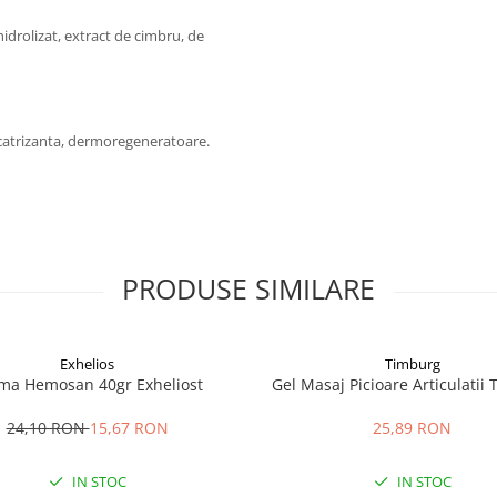
idrolizat, extract de cimbru, de
cicatrizanta, dermoregeneratoare.
PRODUSE SIMILARE
Exhelios
Timburg
ma Hemosan 40gr Exheliost
Gel Masaj Picioare Articulatii
24,10 RON
15,67 RON
25,89 RON
IN STOC
IN STOC