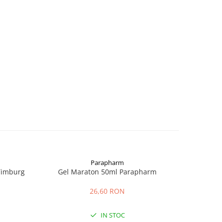
Parapharm
 Timburg
Gel Maraton 50ml Parapharm
Crema pt
26,60 RON
IN STOC