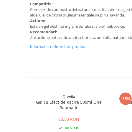
Digestie
Unturi alimentare
Compozitie:
Complex de compusi activi naturali constituit din colagen h
Imunitate
Sucuri
aloe, ulei de catina si uleiuri esentiale de pin si lavanda.
Memorie
Produse instant
Actiune:
Somn usor
Lapte
Este un gel destinat ingrijirii tenului si a pielii seboreice.
Recomandari:
Produse sanatate sexuala
Paste
Are actiune antiseptica, antiseboreica, antiinflamatoare, 
Snacksuri
Produse pentru Ea
Informatii conformitate produs
Superalimente
Potenta barbati
Atelierul de cafea si ceaiuri
Produse pentru sportivi
Cafea
Proteine
Ceaiuri simple
Suplimente fitness
Ceaiuri medicinale compuse
Batoane proteice
Ceaiuri Maté
Pentru antrenament
Cafea verde
Onedia
Mama si copilul
-35%
Gel cu Efect de Racire 500ml One
Cre
Ulei de Cocos
Produse pentru copii
Reumatic
Ulei de cocos de uz alimentar
Sarcina si alaptare
20,50 RON
Ulei de cocos de uz cosmetic
IN STOC
Alte produse din Cocos