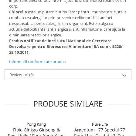
important efect curativ intern, ajutand la eliminarea toxinelor din
corp.
Chlorella
este un puternic stimulator pentru imunitate si ajuta la
combaterea alergiilor prin prevenirea eliberarii histaminei
(responsabila pentru alergiile din organism). Este o alga cu
actiune detoxifianta, antialergica si antiinflamatorie, care ajuta la
diminuarea reactiilor alergice.
Produs notificat de Institutul National de Cercetare –
Dezvoltare pentru Bioresurse Alimentare IBA cu nr. 5226/
28.10.2011.
Informatii conformitate produs
Review-uri
(0)
PRODUSE SIMILARE
Yong Kang
Pure Life
Fiole Ginkgo Ginseng &
Argentum+ 77 Special 77
Royal Jelly 10buc Yong Kang
Ppm Mas. Gradata 240ml