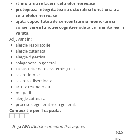
stimularea refacerii celulelor nervoase
protejeaza integritatea structurals si functionala a
celulelelor nervoase
ajuta capacitatea de concentrare si memorare si
conservarea functiei cognitive odata cu inaintarea in
varsta.
Adjuvant in:
alergie respiratorie
alergie cutanata
alergie digestiva
colagenoze in general
Lupus Eritematos Sistemic (LES)
sclerodermie
scleroza diseminata
artrita reumatoida
miopatii
alergie cutanata
procese degenerative in general.
Compozitie per 1 capsula:
Alga AFA
(Aphanizomenon flos-aquae)
62,5
mg