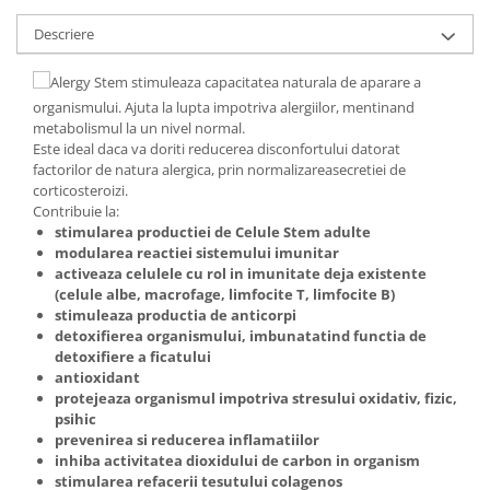
Digestie
Unturi alimentare
Descriere
Imunitate
Sucuri
Memorie
Produse instant
Alergy Stem stimuleaza capacitatea naturala de aparare a
Somn usor
Lapte
organismului. Ajuta la lupta impotriva alergiilor, mentinand
Produse sanatate sexuala
Paste
metabolismul la un nivel normal.
Este ideal daca va doriti reducerea disconfortului datorat
Snacksuri
Produse pentru Ea
factorilor de natura alergica, prin normalizareasecretiei de
Superalimente
Potenta barbati
corticosteroizi.
Atelierul de cafea si ceaiuri
Contribuie la:
Produse pentru sportivi
stimularea productiei de Celule Stem adulte
Cafea
Proteine
modularea reactiei sistemului imunitar
Ceaiuri simple
activeaza celulele cu rol in imunitate deja existente
Suplimente fitness
(celule albe, macrofage, limfocite T, limfocite B)
Ceaiuri medicinale compuse
Batoane proteice
stimuleaza productia de anticorpi
Ceaiuri Maté
Pentru antrenament
detoxifierea organismului, imbunatatind functia de
detoxifiere a ficatului
Cafea verde
Mama si copilul
antioxidant
Ulei de Cocos
Produse pentru copii
protejeaza organismul impotriva stresului oxidativ, fizic,
psihic
Ulei de cocos de uz alimentar
Sarcina si alaptare
prevenirea si reducerea inflamatiilor
Ulei de cocos de uz cosmetic
inhiba activitatea dioxidului de carbon in organism
Alte produse din Cocos
stimularea refacerii tesutului colagenos