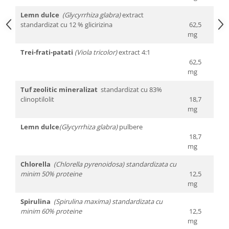
Lemn dulce
(Glycyrrhiza glabra)
extract
standardizat cu 12 % glicirizina
62,5
mg
Trei-frati-patati
(Viola tricolor)
extract 4:1
62,5
mg
Tuf zeolitic mineralizat
standardizat cu 83%
clinoptilolit
18,7
mg
Lemn dulce
(Glycyrrhiza glabra)
pulbere
18,7
mg
Chlorella
(Chlorella pyrenoidosa) standardizata cu
minim 50% proteine
12,5
mg
Spirulina
(Spirulina maxima) standardizata cu
minim 60% proteine
12,5
mg