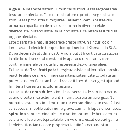
Alga AFA
intareste sistemul imunitar si stimuleaza regenerarea
tesuturilor afectate. Este cel mai puternic produs vegetal care
stimuleaza productia si migrarea Celulelor Stem. Acestea din
urma au capacitatea de a se transforma in diverse celule
diferentiate, putand astfel sa reinnoiasca si sa refaca tesuturi sau
organe afectate.
Este o raritate a naturii deoarece creste intr-un singur loc din
lume, avand efectele terapeutice optime: lacul Klamah din SUA.
Dupa decenii de studii, alga AFA nu a putut fi cultivata cu succes
in alte locuri, secretul constand in apa lacului vulcanic, care
contine minerale ce ajuta la cresterea si dezvoltarea algei.
Extractul de
Trei frati patati
regleaza sistemul imunitar, previne
reactiile alergice si le diminueaza intensitatea. Este totodata un
puternic detoxifiant, anihiland radicalii liberi din sange si ajutand
la intensificarea tranzitului intestinal.
Extractul de
Lemn dulc
e stimuleaza secretia de cortizon natural,
avand o puternica actiune antiinflamatoare si antialergica. Nu
numai ca este un stimulent imunitar extraordinar, dar este folosit
cu succes si in bolile autoimune grave, cum ar fi lupus eritematos.
Spirulina
contine minerale, un nivel important de betacaroten
ce are rolul de a proteja celulele, un volum crescut de acid gama-
linoleic si ficocianina. Are proprietati antiinflamatoare si un