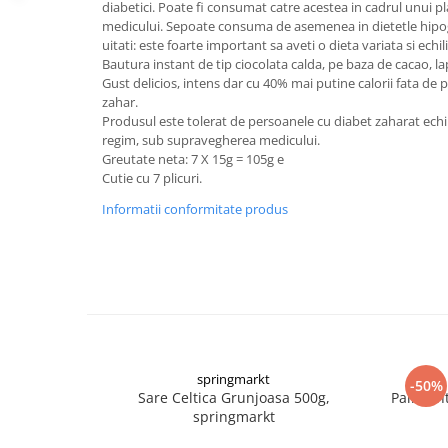
diabetici. Poate fi consumat catre acestea in cadrul unui
Digestie
Unturi alimentare
medicului. Sepoate consuma de asemenea in dietetle hipogl
Imunitate
Sucuri
uitati: este foarte important sa aveti o dieta variata si echil
Memorie
Produse instant
Bautura instant de tip ciocolata calda, pe baza de cacao, lap
Gust delicios, intens dar cu 40% mai putine calorii fata de
Somn usor
Lapte
zahar.
Produse sanatate sexuala
Paste
Produsul este tolerat de persoanele cu diabet zaharat echil
regim, sub supravegherea medicului.
Snacksuri
Produse pentru Ea
Greutate neta: 7 X 15g = 105g e
Superalimente
Potenta barbati
Cutie cu 7 plicuri.
Atelierul de cafea si ceaiuri
Produse pentru sportivi
Informatii conformitate produs
Cafea
Proteine
Ceaiuri simple
Suplimente fitness
Ceaiuri medicinale compuse
Batoane proteice
Ceaiuri Maté
Pentru antrenament
Cafea verde
Mama si copilul
Ulei de Cocos
Produse pentru copii
springmarkt
Ulei de cocos de uz alimentar
-50%
Sarcina si alaptare
Sare Celtica Grunjoasa 500g,
Paine In
Ulei de cocos de uz cosmetic
springmarkt
Alte produse din Cocos