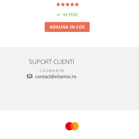
IN STOC
ADAUGA IN COS
SUPORT CLIENTI
L-V intre 9-16
contact@vitamix.ro