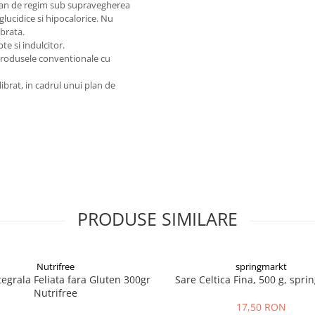
 plan de regim sub supravegherea
ucidice si hipocalorice. Nu
ibrata.
te si indulcitor.
 produsele conventionale cu
ibrat, in cadrul unui plan de
PRODUSE SIMILARE
Nutrifree
springmarkt
tegrala Feliata fara Gluten 300gr
Sare Celtica Fina, 500 g, spri
Nutrifree
17,50 RON