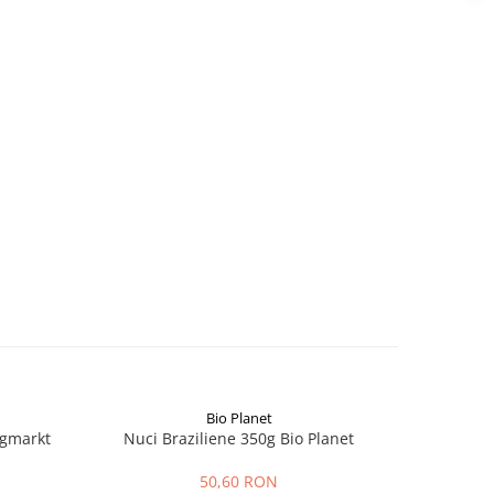
Bio Planet
ngmarkt
Nuci Braziliene 350g Bio Planet
Fai
50,60 RON