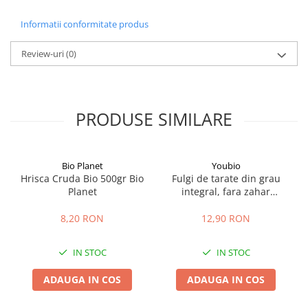
Informatii conformitate produs
Review-uri
(0)
PRODUSE SIMILARE
Bio Planet
Youbio
Hrisca Cruda Bio 500gr Bio
Fulgi de tarate din grau
Planet
integral, fara zahar
adaugat, organic, 250g,
Youbio
8,20 RON
12,90 RON
IN STOC
IN STOC
ADAUGA IN COS
ADAUGA IN COS