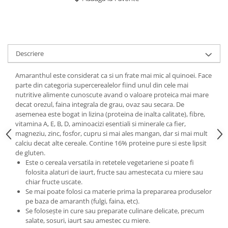
Digestie
Unturi alimentare
Imunitate
Sucuri
Memorie
Produse instant
Somn usor
Lapte
Descriere
Produse sanatate sexuala
Paste
Snacksuri
Produse pentru Ea
Amaranthul este considerat ca si un frate mai mic al quinoei. Face
Superalimente
parte din categoria supercerealelor fiind unul din cele mai
Potenta barbati
nutritive alimente cunoscute avand o valoare proteica mai mare
Atelierul de cafea si ceaiuri
Produse pentru sportivi
decat orezul, faina integrala de grau, ovaz sau secara. De
Cafea
asemenea este bogat in lizina (proteina de inalta calitate), fibre,
Proteine
vitamina A, E, B, D, aminoacizi esentiali si minerale ca fier,
Ceaiuri simple
Suplimente fitness
magneziu, zinc, fosfor, cupru si mai ales mangan, dar si mai mult
Ceaiuri medicinale compuse
Batoane proteice
calciu decat alte cereale. Contine 16% proteine pure si este lipsit
de gluten.
Ceaiuri Maté
Pentru antrenament
Este o cereala versatila in retetele vegetariene si poate fi
Cafea verde
Mama si copilul
folosita alaturi de iaurt, fructe sau amestecata cu miere sau
Ulei de Cocos
chiar fructe uscate.
Produse pentru copii
Se mai poate folosi ca materie prima la prepararea produselor
Ulei de cocos de uz alimentar
Sarcina si alaptare
pe baza de amaranth (fulgi, faina, etc).
Ulei de cocos de uz cosmetic
Se foloseşte in cure sau preparate culinare delicate, precum
salate, sosuri, iaurt sau amestec cu miere.
Alte produse din Cocos