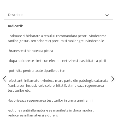
Digestie
Unturi alimentare
Imunitate
Sucuri
Descriere
Memorie
Produse instant
Somn usor
Lapte
Indicatii:
Produse sanatate sexuala
Paste
- calmare si hidratare a tenului, recomandata pentru vindecarea
Snacksuri
Produse pentru Ea
ranilor (cosuri, ten seboreic) precum si ranilor greu vindecabile
Superalimente
Potenta barbati
Atelierul de cafea si ceaiuri
-hraneste si hidrateaza pielea
Produse pentru sportivi
Cafea
Proteine
-dupa aplicare se simte un efect de netezire si elasticitate a pielii
Ceaiuri simple
Suplimente fitness
-potrivita pentru toate tipurile de ten
Ceaiuri medicinale compuse
Batoane proteice
Ceaiuri Maté
Pentru antrenament
-efect anti-inflamator, vindeca mare parte din patologia cutanata
(rani, arsuri inclusiv cele solare, iritatii), stimuleaza regenerarea
Cafea verde
Mama si copilul
tesuturilor etc.
Ulei de Cocos
Produse pentru copii
-favorizeaza regenerarea tesuturilor in urma unei raniri.
Ulei de cocos de uz alimentar
Sarcina si alaptare
Ulei de cocos de uz cosmetic
-actiunea antiinflamatorie se manifesta in doua moduri:
Alte produse din Cocos
reducerea inflamatiei si a durerii,