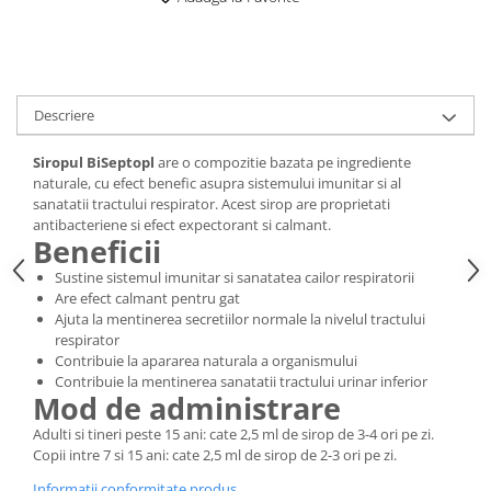
Digestie
Unturi alimentare
Imunitate
Sucuri
Memorie
Produse instant
Somn usor
Lapte
Descriere
Produse sanatate sexuala
Paste
Snacksuri
Produse pentru Ea
Siropul BiSeptopl
are o compozitie bazata pe ingrediente
Superalimente
naturale, cu efect benefic asupra sistemului imunitar si al
Potenta barbati
sanatatii tractului respirator. Acest sirop are proprietati
Atelierul de cafea si ceaiuri
Produse pentru sportivi
antibacteriene si efect expectorant si calmant.
Beneficii
Cafea
Proteine
Ceaiuri simple
Sustine sistemul imunitar si sanatatea cailor respiratorii
Suplimente fitness
Are efect calmant pentru gat
Ceaiuri medicinale compuse
Batoane proteice
Ajuta la mentinerea secretiilor normale la nivelul tractului
Ceaiuri Maté
Pentru antrenament
respirator
Cafea verde
Contribuie la apararea naturala a organismului
Mama si copilul
Contribuie la mentinerea sanatatii tractului urinar inferior
Ulei de Cocos
Mod de administrare
Produse pentru copii
Ulei de cocos de uz alimentar
Sarcina si alaptare
Adulti si tineri peste 15 ani: cate 2,5 ml de sirop de 3-4 ori pe zi.
Ulei de cocos de uz cosmetic
Copii intre 7 si 15 ani: cate 2,5 ml de sirop de 2-3 ori pe zi.
Alte produse din Cocos
Informatii conformitate produs