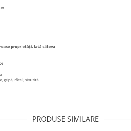
le:
oase proprietăți. Iată câteva
ce
ia
, gripă, răceli, sinuzită.
PRODUSE SIMILARE