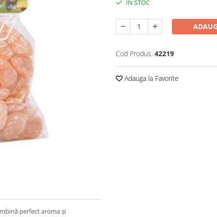
IN STOC
ADAUG
Cod Produs:
42219
Adauga la Favorite
 imbină perfect aroma și