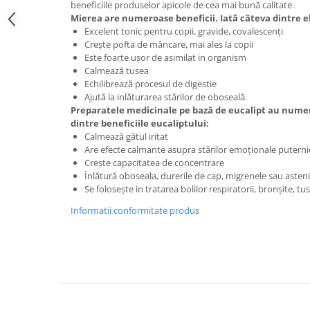
beneficiile produselor apicole de cea mai bună calitate.
Digestie
Unturi alimentare
Mierea are numeroase beneficii. Iată câteva dintre e
Imunitate
Sucuri
Excelent tonic pentru copii, gravide, covalescenți
Memorie
Produse instant
Crește pofta de mâncare, mai ales la copii
Este foarte ușor de asimilat in organism
Somn usor
Lapte
Calmează tusea
Produse sanatate sexuala
Paste
Echilibrează procesul de digestie
Ajută la inlăturarea stărilor de oboseală.
Snacksuri
Produse pentru Ea
Preparatele medicinale pe bază de eucalipt au numer
Superalimente
Potenta barbati
dintre beneficiile eucaliptului:
Atelierul de cafea si ceaiuri
Calmează gâtul iritat
Produse pentru sportivi
Are efecte calmante asupra stărilor emoționale puterni
Cafea
Proteine
Crește capacitatea de concentrare
Ceaiuri simple
Înlătură oboseala, durerile de cap, migrenele sau asten
Suplimente fitness
Se folosește in tratarea bolilor respiratorii, bronșite, tuse
Ceaiuri medicinale compuse
Batoane proteice
Ceaiuri Maté
Informatii conformitate produs
Pentru antrenament
Cafea verde
Mama si copilul
Ulei de Cocos
Produse pentru copii
Ulei de cocos de uz alimentar
Sarcina si alaptare
Ulei de cocos de uz cosmetic
Alte produse din Cocos