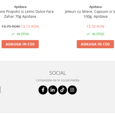
Apidava
Apidava
e Propolis si Lemn Dulce Fara
Jeleuri cu Miere, Capsuni si V
Zahar 70g Apidava
100g, Apidava
13,79 RON
13,13 RON
13,70 RON
IN STOC
IN STOC
ADAUGA IN COS
ADAUGA IN COS
SOCIAL
Urmareste-ne in social media