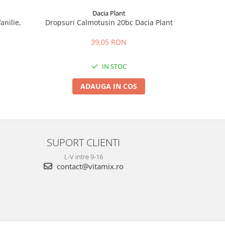
Dacia Plant
anilie,
Dropsuri Calmotusin 20bc Dacia Plant
Perle 
39,05 RON
IN STOC
ADAUGA IN COS
SUPORT CLIENTI
L-V intre 9-16
contact@vitamix.ro