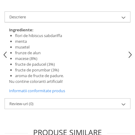
Digestie
Unturi alimentare
Imunitate
Sucuri
Descriere
Memorie
Produse instant
Somn usor
Lapte
Ingrediente:
Produse sanatate sexuala
Paste
flori de hibiscus sabdariffa
menta
Snacksuri
Produse pentru Ea
musetel
Superalimente
Potenta barbati
frunze de alun
Atelierul de cafea si ceaiuri
macese (8%)
Produse pentru sportivi
fructe de paducel (3%)
Cafea
Proteine
fructe de porumbar (3%)
Ceaiuri simple
aroma de fructe de padure.
Suplimente fitness
Nu contine coloranti artificiali!
Ceaiuri medicinale compuse
Batoane proteice
Informatii conformitate produs
Ceaiuri Maté
Pentru antrenament
Cafea verde
Mama si copilul
Review-uri
(0)
Ulei de Cocos
Produse pentru copii
Ulei de cocos de uz alimentar
Sarcina si alaptare
Ulei de cocos de uz cosmetic
PRODUSE SIMILARE
Alte produse din Cocos