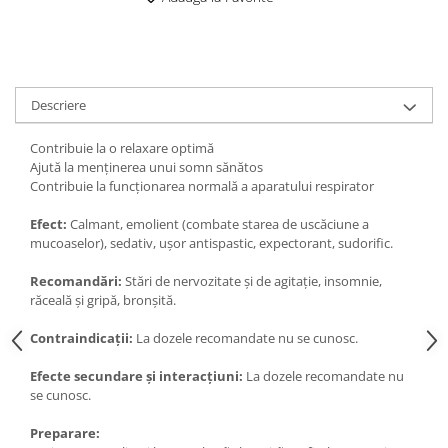
Digestie
Unturi alimentare
Imunitate
Sucuri
Memorie
Produse instant
Somn usor
Lapte
Descriere
Produse sanatate sexuala
Paste
Snacksuri
Produse pentru Ea
Contribuie la o relaxare optimă
Superalimente
Ajută la menţinerea unui somn sănătos
Potenta barbati
Contribuie la funcţionarea normală a aparatului respirator
Atelierul de cafea si ceaiuri
Produse pentru sportivi
Cafea
Efect:
Calmant, emolient (combate starea de uscăciune a
Proteine
mucoaselor), sedativ, uşor antispastic, expectorant, sudorific.
Ceaiuri simple
Suplimente fitness
Ceaiuri medicinale compuse
Batoane proteice
Recomandări:
Stări de nervozitate şi de agitaţie, insomnie,
răceală şi gripă, bronşită.
Ceaiuri Maté
Pentru antrenament
Cafea verde
Mama si copilul
Contraindicaţii:
La dozele recomandate nu se cunosc.
Ulei de Cocos
Produse pentru copii
Efecte secundare şi interacţiuni:
La dozele recomandate nu
Ulei de cocos de uz alimentar
Sarcina si alaptare
se cunosc.
Ulei de cocos de uz cosmetic
Preparare:
Alte produse din Cocos