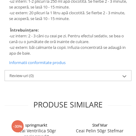
-uz intern: 1-2 plicuri la 250 ml apã clocotitã. Se fierbe 2 - 3 minute,
se acoperă, se lasă 10 - 15 minute.
-uz extern: 20 plicuri la 1 litru apã clocotitã. Se fierbe 2 - 3 minute,
se acoperã, se lasã 10 - 15 minute.
Întrebuinţare:
-uz intern: 2 - 3 căni cu ceai pe zi. Pentru efectul sedativ, se bea o
cană cu o jumătate de oră inainte de culcare.
-uz extern: bãi calmante la copii. Infuzia concentrată se adaugă in
apa de baie.
Informatii conformitate produs
Review-uri
(0)
PRODUSE SIMILARE
springmarkt
Stef Mar
-30%
Ceai Ventrilica 50gr
Ceai Pelin 50gr Stefmar