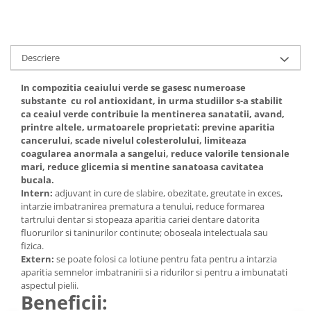
Digestie
Unturi alimentare
Imunitate
Sucuri
Memorie
Produse instant
Descriere
Somn usor
Lapte
Produse sanatate sexuala
Paste
In compozitia ceaiului verde se gasesc numeroase
Snacksuri
substante cu rol antioxidant, in urma studiilor s-a stabilit
Produse pentru Ea
ca ceaiul verde contribuie la mentinerea sanatatii, avand,
Superalimente
Potenta barbati
printre altele, urmatoarele proprietati: previne aparitia
Atelierul de cafea si ceaiuri
Produse pentru sportivi
cancerului, scade nivelul colesterolului, limiteaza
coagularea anormala a sangelui, reduce valorile tensionale
Cafea
Proteine
mari, reduce glicemia si mentine sanatoasa cavitatea
Ceaiuri simple
Suplimente fitness
bucala.
Ceaiuri medicinale compuse
Intern:
adjuvant in cure de slabire, obezitate, greutate in exces,
Batoane proteice
intarzie imbatranirea prematura a tenului, reduce formarea
Ceaiuri Maté
Pentru antrenament
tartrului dentar si stopeaza aparitia cariei dentare datorita
Cafea verde
Mama si copilul
fluorurilor si taninurilor continute; oboseala intelectuala sau
Ulei de Cocos
fizica.
Produse pentru copii
Extern:
se poate folosi ca lotiune pentru fata pentru a intarzia
Ulei de cocos de uz alimentar
Sarcina si alaptare
aparitia semnelor imbatranirii si a ridurilor si pentru a imbunatati
Ulei de cocos de uz cosmetic
aspectul pielii.
Beneficii:
Alte produse din Cocos