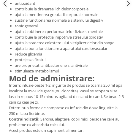
antioxidant
contribuie la drenarea lichidelor corporale
ajuta la mentinerea greutatii corporale normale
sustine functionarea normala a sistemului digestiv
tonic general
ajuta la obtinerea performantelor fizice si mentale
contribuie la protectia impotriva stresului oxidativ
ajuta la scaderea colesterolului si trigliceridelor din sange
ajuta la buna functionare a aparatului cardiovascular
reduce glicemia
protejeaza ficatul
are proprietati antibacteriene si antivirale
stimuleaza metabolismul
Mod de administrare:
Intern: infuzie-peste 1-2 lingurite de produs se toarna 250 ml apa
incalzita la 85-90 de grade (nu clocotita). Vasul se acopera si se
lasa in repaos 10-15 minute, agitand din cand in cand. Se beau 2-3
cani cu ceai pe zi.
Extern: sub forma de comprese cu infuzie din doua lingurite la
250 ml apa fierbinte.
Contraindicatii:
Sarcina, alaptare, copii mici, persoane care au
probleme cu absorbtia calciului.
Acest produs este un supliment alimentar.