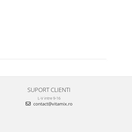
SUPORT CLIENTI
L-V intre 9-16
contact@vitamix.ro