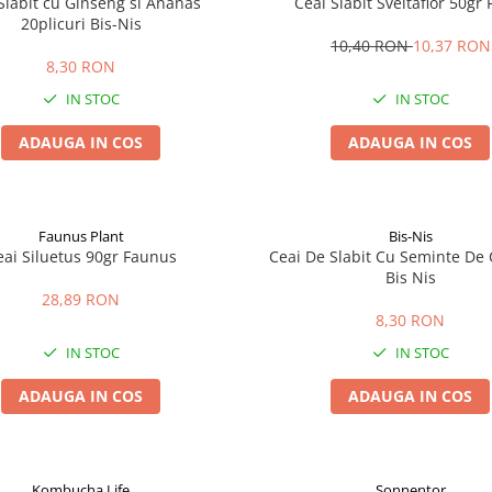
Slabit cu Ginseng si Ananas
Ceai Slabit Sveltaflor 50gr 
20plicuri Bis-Nis
10,40 RON
10,37 RON
8,30 RON
IN STOC
IN STOC
ADAUGA IN COS
ADAUGA IN COS
Faunus Plant
Bis-Nis
eai Siluetus 90gr Faunus
Ceai De Slabit Cu Seminte De 
Bis Nis
28,89 RON
8,30 RON
IN STOC
IN STOC
ADAUGA IN COS
ADAUGA IN COS
Kombucha Life
Sonnentor