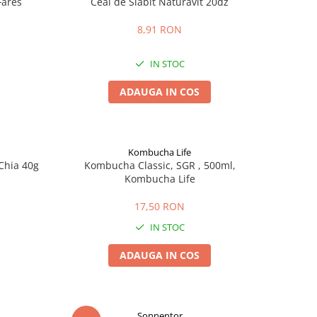
Fares
Ceai de Slabit Naturavit 20dz
8,91 RON
IN STOC
ADAUGA IN COS
Kombucha Life
Chia 40g
Kombucha Classic, SGR , 500ml,
Kombucha Life
17,50 RON
IN STOC
ADAUGA IN COS
Sonnentor