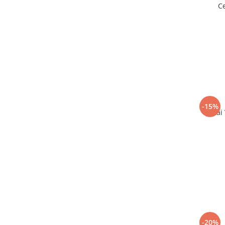
Ce
-15%
Ceai
-20%