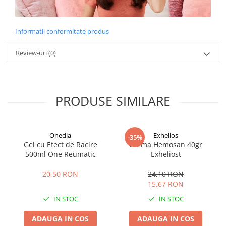
Informatii conformitate produs
Review-uri
(0)
PRODUSE SIMILARE
Onedia
Exhelios
-35%
Gel cu Efect de Racire
Crema Hemosan 40gr
500ml One Reumatic
Exheliost
20,50 RON
24,10 RON
15,67 RON
IN STOC
IN STOC
ADAUGA IN COS
ADAUGA IN COS