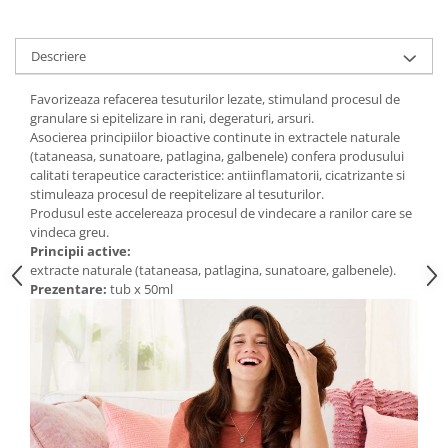
Digestie
Unturi alimentare
Imunitate
Sucuri
Descriere
Memorie
Produse instant
Somn usor
Lapte
Favorizeaza refacerea tesuturilor lezate, stimuland procesul de
Produse sanatate sexuala
Paste
granulare si epitelizare in rani, degeraturi, arsuri.
Asocierea principiilor bioactive continute in extractele naturale
Snacksuri
Produse pentru Ea
(tataneasa, sunatoare, patlagina, galbenele) confera produsului
Superalimente
Potenta barbati
calitati terapeutice caracteristice: antiinflamatorii, cicatrizante si
Atelierul de cafea si ceaiuri
stimuleaza procesul de reepitelizare al tesuturilor.
Produse pentru sportivi
Produsul este accelereaza procesul de vindecare a ranilor care se
Cafea
Proteine
vindeca greu.
Ceaiuri simple
Principii active:
Suplimente fitness
extracte naturale (tataneasa, patlagina, sunatoare, galbenele).
Ceaiuri medicinale compuse
Batoane proteice
Prezentare:
tub x 50ml
Ceaiuri Maté
Pentru antrenament
Cafea verde
Mama si copilul
Ulei de Cocos
Produse pentru copii
Ulei de cocos de uz alimentar
Sarcina si alaptare
Ulei de cocos de uz cosmetic
Alte produse din Cocos