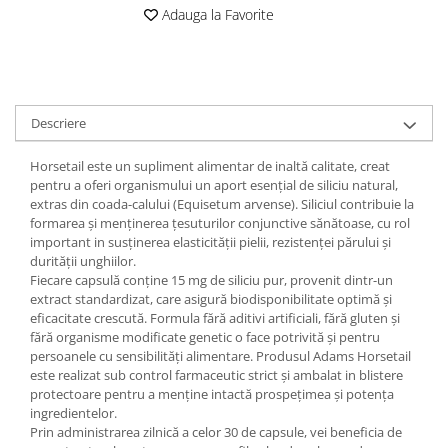
Digestie
Unturi alimentare
Adauga la Favorite
Imunitate
Sucuri
Memorie
Produse instant
Somn usor
Lapte
Produse sanatate sexuala
Paste
Descriere
Snacksuri
Produse pentru Ea
Horsetail este un supliment alimentar de inaltă calitate, creat
Superalimente
Potenta barbati
pentru a oferi organismului un aport esențial de siliciu natural,
Atelierul de cafea si ceaiuri
Produse pentru sportivi
extras din coada-calului (Equisetum arvense). Siliciul contribuie la
formarea și menținerea țesuturilor conjunctive sănătoase, cu rol
Cafea
Proteine
important in susținerea elasticității pielii, rezistenței părului și
Ceaiuri simple
Suplimente fitness
durității unghiilor.
Ceaiuri medicinale compuse
Fiecare capsulă conține 15 mg de siliciu pur, provenit dintr-un
Batoane proteice
extract standardizat, care asigură biodisponibilitate optimă și
Ceaiuri Maté
Pentru antrenament
eficacitate crescută. Formula fără aditivi artificiali, fără gluten și
Cafea verde
Mama si copilul
fără organisme modificate genetic o face potrivită și pentru
Ulei de Cocos
persoanele cu sensibilități alimentare. Produsul Adams Horsetail
Produse pentru copii
este realizat sub control farmaceutic strict și ambalat in blistere
Ulei de cocos de uz alimentar
Sarcina si alaptare
protectoare pentru a menține intactă prospețimea și potența
Ulei de cocos de uz cosmetic
ingredientelor.
Prin administrarea zilnică a celor 30 de capsule, vei beneficia de
Alte produse din Cocos