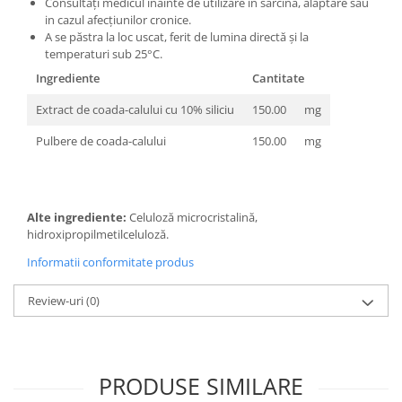
Consultați medicul inainte de utilizare in sarcină, alăptare sau
in cazul afecțiunilor cronice.
A se păstra la loc uscat, ferit de lumina directă și la
temperaturi sub 25°C.
Ingrediente
Cantitate
Extract de coada-calului cu 10% siliciu
150.00
mg
Pulbere de coada-calului
150.00
mg
Alte ingrediente:
Celuloză microcristalină,
hidroxipropilmetilceluloză.
Informatii conformitate produs
Review-uri
(0)
PRODUSE SIMILARE