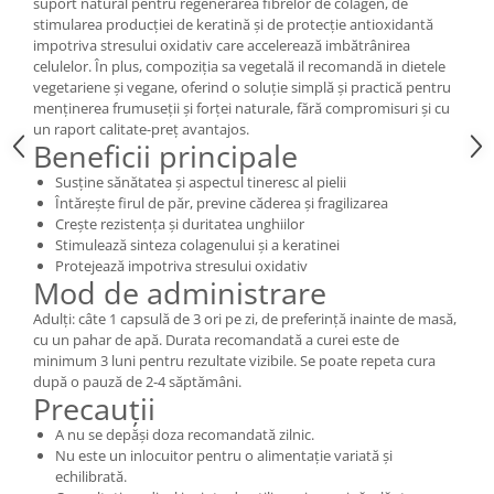
suport natural pentru regenerarea fibrelor de colagen, de
stimularea producției de keratină și de protecție antioxidantă
impotriva stresului oxidativ care accelerează imbătrânirea
celulelor. În plus, compoziția sa vegetală il recomandă in dietele
vegetariene și vegane, oferind o soluție simplă și practică pentru
menținerea frumuseții și forței naturale, fără compromisuri și cu
un raport calitate-preț avantajos.
Beneficii principale
Susține sănătatea și aspectul tineresc al pielii
Întărește firul de păr, previne căderea și fragilizarea
Crește rezistența și duritatea unghiilor
Stimulează sinteza colagenului și a keratinei
Protejează impotriva stresului oxidativ
Mod de administrare
Adulți: câte 1 capsulă de 3 ori pe zi, de preferință inainte de masă,
cu un pahar de apă. Durata recomandată a curei este de
minimum 3 luni pentru rezultate vizibile. Se poate repeta cura
după o pauză de 2-4 săptămâni.
Precauții
A nu se depăși doza recomandată zilnic.
Nu este un inlocuitor pentru o alimentație variată și
echilibrată.