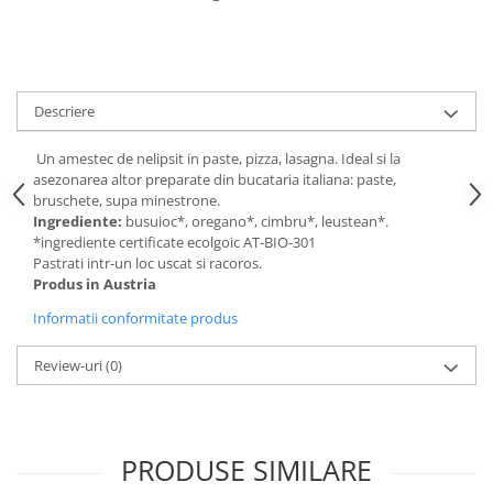
Digestie
Unturi alimentare
Imunitate
Sucuri
Memorie
Produse instant
Somn usor
Lapte
Descriere
Produse sanatate sexuala
Paste
Snacksuri
Un amestec de nelipsit in paste, pizza, lasagna. Ideal si la
Produse pentru Ea
asezonarea altor preparate din bucataria italiana: paste,
Superalimente
Potenta barbati
bruschete, supa minestrone.
Atelierul de cafea si ceaiuri
Produse pentru sportivi
Ingrediente:
busuioc*, oregano*, cimbru*, leustean*.
*ingrediente certificate ecolgoic AT-BIO-301
Cafea
Proteine
Pastrati intr-un loc uscat si racoros.
Ceaiuri simple
Suplimente fitness
Produs in Austria
Ceaiuri medicinale compuse
Batoane proteice
Informatii conformitate produs
Ceaiuri Maté
Pentru antrenament
Cafea verde
Review-uri
(0)
Mama si copilul
Ulei de Cocos
Produse pentru copii
Ulei de cocos de uz alimentar
Sarcina si alaptare
Ulei de cocos de uz cosmetic
PRODUSE SIMILARE
Alte produse din Cocos