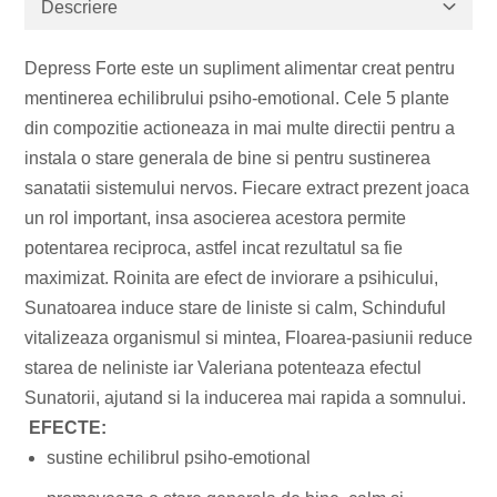
Descriere
Cereale
Antiinflamator
Leguminoase
Antioxidanti
Depress Forte este un supliment alimentar creat pentru
Paine, faina si mixuri
Antitumorale
mentinerea echilibrului psiho-emotional. Cele 5 plante
Sosuri
Articulatii sanatoase
din compozitie actioneaza in mai multe directii pentru a
Uleiuri alimentare
Cardiovasculare
instala o stare generala de bine si pentru sustinerea
Ulei CBD
Digestie
sanatatii sistemului nervos. Fiecare extract prezent joaca
Unturi alimentare
Imunitate
un rol important, insa asocierea acestora permite
Sucuri
Memorie
potentarea reciproca, astfel incat rezultatul sa fie
Produse instant
Somn usor
maximizat. Roinita are efect de inviorare a psihicului,
Lapte
Sunatoarea induce stare de liniste si calm, Schinduful
Produse sanatate sexuala
Paste
vitalizeaza organismul si mintea, Floarea-pasiunii reduce
Snacksuri
Produse pentru Ea
starea de neliniste iar Valeriana potenteaza efectul
Superalimente
Potenta barbati
Sunatorii, ajutand si la inducerea mai rapida a somnului.
EFECTE:
Atelierul de cafea si ceaiuri
Produse pentru sportivi
sustine echilibrul psiho-emotional
Cafea
Proteine