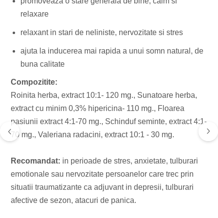
promoveaza o stare generala de bine, calm si
Ceaiuri simple
Suplimente fitness
relaxare
Ceaiuri medicinale compuse
Batoane proteice
Ceaiuri Maté
Pentru antrenament
relaxant in stari de neliniste, nervozitate si stres
Cafea verde
ajuta la inducerea mai rapida a unui somn natural, de
Mama si copilul
buna calitate
Ulei de Cocos
Produse pentru copii
Ulei de cocos de uz alimentar
Compozitite:
Sarcina si alaptare
Roinita herba, extract 10:1- 120 mg., Sunatoare herba,
Ulei de cocos de uz cosmetic
extract cu minim 0,3% hipericina- 110 mg., Floarea
Alte produse din Cocos
pasiunii extract 4:1-70 mg., Schinduf seminte, extract 4:1-
70 mg., Valeriana radacini, extract 10:1 - 30 mg.
Recomandat:
in perioade de stres, anxietate, tulburari
emotionale sau nervozitate persoanelor care trec prin
situatii traumatizante ca adjuvant in depresii, tulburari
afective de sezon, atacuri de panica.