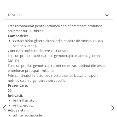
Digestie
Unturi alimentare
Imunitate
Sucuri
Descriere
Memorie
Produse instant
Somn usor
Lapte
Este recomandat pentru actiunea antiinflamatoare profunda
Produse sanatate sexuala
Paste
asupra tesutului fibros.
Compozitie:
Snacksuri
Produse pentru Ea
Extract hidro-glicero-alcoolic din mladite de cimisir ( Buxus
Superalimente
Potenta barbati
sempervirens ).
Atelierul de cafea si ceaiuri
Contine alcool etilic de cereale 33% vol.
Produse pentru sportivi
Este un produs 100% natural, gemoterapic, macerat glicerinic
Cafea
Proteine
MG=D1.
Ceaiuri simple
Fiind un produs gemoterapic, contine extract obtinut din tesut
Suplimente fitness
embrionar proaspat - mladite.
Ceaiuri medicinale compuse
Batoane proteice
Prin continutul in factori de crestere se realizeaza un aport
Ceaiuri Maté
Pentru antrenament
nutritiv cu un organotropism specific.
Prezentare:
Cafea verde
Mama si copilul
50ml.
Ulei de Cocos
Produse pentru copii
Indicatii:
Antiinflamator
Ulei de cocos de uz alimentar
Sarcina si alaptare
Antisclerotic.
Ulei de cocos de uz cosmetic
Adjuvant in:
Alte produse din Cocos
artrite reumatoide