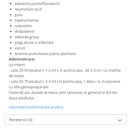
aderente postinflamatorii
reumatism acut
guta
hiperuricemie
colecistite
dislipidemii
seboree grasa
plagi atone si infectate
veruci
eczeme pustuloase palmo-plantare.
Administrare:
Uz intern:
- cate 25-50 picaturi ( 1-2 ml ), in putina apa , de 2-3 ori / zi, inainte
de mese;
- cate 50-75 picaturi ( 2-3 ml ) in putina apa, 1 data / zi, in asociere
cu alte gemopreparate.
Peste 60 ani, dozele se reduc prin tatonare, in general la 3/4 din
doza adultului.
Informatii conformitate produs
Review-uri
(0)