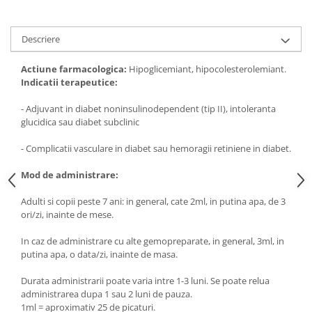
Digestie
Unturi alimentare
Imunitate
Sucuri
Descriere
Memorie
Produse instant
Somn usor
Lapte
Actiune farmacologica:
Hipoglicemiant, hipocolesterolemiant.
Produse sanatate sexuala
Paste
Indicatii terapeutice:
Snacksuri
Produse pentru Ea
- Adjuvant in diabet noninsulinodependent (tip II), intoleranta
Superalimente
Potenta barbati
glucidica sau diabet subclinic
Atelierul de cafea si ceaiuri
Produse pentru sportivi
- Complicatii vasculare in diabet sau hemoragii retiniene in diabet.
Cafea
Proteine
Ceaiuri simple
Mod de administrare:
Suplimente fitness
Ceaiuri medicinale compuse
Batoane proteice
Adulti si copii peste 7 ani: in general, cate 2ml, in putina apa, de 3
Ceaiuri Maté
Pentru antrenament
ori/zi, inainte de mese.
Cafea verde
Mama si copilul
In caz de administrare cu alte gemopreparate, in general, 3ml, in
Ulei de Cocos
Produse pentru copii
putina apa, o data/zi, inainte de masa.
Ulei de cocos de uz alimentar
Sarcina si alaptare
Durata administrarii poate varia intre 1-3 luni. Se poate relua
Ulei de cocos de uz cosmetic
administrarea dupa 1 sau 2 luni de pauza.
Alte produse din Cocos
1ml = aproximativ 25 de picaturi.