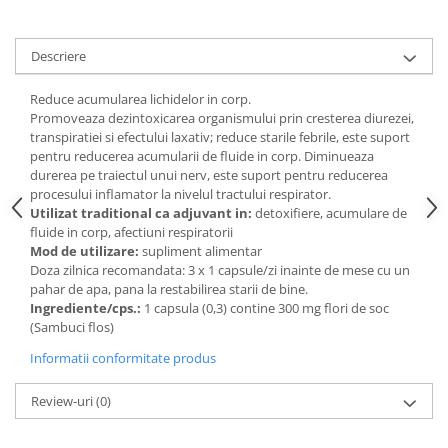
Digestie
Unturi alimentare
Imunitate
Sucuri
Descriere
Memorie
Produse instant
Somn usor
Lapte
Reduce acumularea lichidelor in corp.
Produse sanatate sexuala
Paste
Promoveaza dezintoxicarea organismului prin cresterea diurezei,
transpiratiei si efectului laxativ; reduce starile febrile, este suport
Snacksuri
Produse pentru Ea
pentru reducerea acumularii de fluide in corp. Diminueaza
Superalimente
Potenta barbati
durerea pe traiectul unui nerv, este suport pentru reducerea
Atelierul de cafea si ceaiuri
procesului inflamator la nivelul tractului respirator.
Produse pentru sportivi
Utilizat traditional ca adjuvant in:
detoxifiere, acumulare de
Cafea
Proteine
fluide in corp, afectiuni respiratorii
Ceaiuri simple
Mod de utilizare:
supliment alimentar
Suplimente fitness
Doza zilnica recomandata: 3 x 1 capsule/zi inainte de mese cu un
Ceaiuri medicinale compuse
Batoane proteice
pahar de apa, pana la restabilirea starii de bine.
Ceaiuri Maté
Pentru antrenament
Ingrediente/cps.:
1 capsula (0,3) contine 300 mg flori de soc
(Sambuci flos)
Cafea verde
Mama si copilul
Ulei de Cocos
Informatii conformitate produs
Produse pentru copii
Ulei de cocos de uz alimentar
Sarcina si alaptare
Review-uri
(0)
Ulei de cocos de uz cosmetic
Alte produse din Cocos