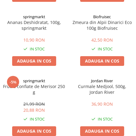
Afectiuni cronice
Dulciuri, patiserii
Produse pentru plaja
Geluri de dus naturale
Sanatatea ochilor
Indulcitori
springmarkt
Biofruisec
Vopsele
Hepato-biliare
Miere
Ananas Deshidratat, 100g,
Zmeura din Alpii Dinarici Eco
Produse de uz casnic
Depresie, anxietate
Patiserii
springmarkt
100g Biofruisec
Diabet
Bomboane
Produse pentru bucatarie
10,90 RON
42,50 RON
Glanda tiroida
Gume de mestecat
Produse igienizare
IN STOC
IN STOC
Probleme renale
Siropuri, gemuri
Deodorante
Prostata, urologie
Ciocolata
Igiena orala
ADAUGA IN COS
ADAUGA IN COS
Sistem nervos
Batoane de cereale si fructe
Relaxare
Sistemul osos
Miere Manuka
Protectie antivirala
springmarkt
Jordan River
-5%
Produse naturiste
Mancare sanatoasa
Sare de baie
Fructe confiate de Merisor 250
Curmale Medjool, 500g,
Sapunuri
Detoxifiere
Cereale
g
Jordan River
Detergenti Bio
Antiinflamator
Leguminoase
21,99 RON
36,90 RON
Antioxidanti
Paine, faina si mixuri
20,88 RON
Antitumorale
Sosuri
IN STOC
IN STOC
Articulatii sanatoase
Uleiuri alimentare
ADAUGA IN COS
ADAUGA IN COS
Cardiovasculare
Ulei CBD