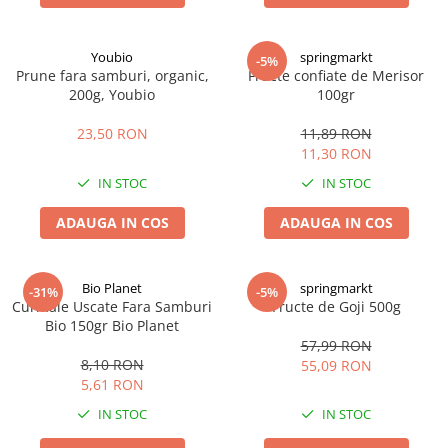
Youbio
springmarkt
-5%
Prune fara samburi, organic,
Fructe confiate de Merisor
200g, Youbio
100gr
23,50 RON
11,89 RON
11,30 RON
IN STOC
IN STOC
ADAUGA IN COS
ADAUGA IN COS
Bio Planet
springmarkt
-31%
-5%
Curmale Uscate Fara Samburi
Fructe de Goji 500g
Bio 150gr Bio Planet
57,99 RON
8,10 RON
55,09 RON
5,61 RON
IN STOC
IN STOC