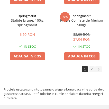
springmarkt
springmarkt
-5%
Stafide brune, 100g,
Fructe Confiate de Merisor
springmarkt
500gr
6,90 RON
38,99 RON
37,04 RON
IN STOC
IN STOC
ADAUGA IN COS
ADAUGA IN COS
1
2
Fructele uscate sunt intotdeauna o alegere buna daca vine vorba de o
gustare sanatoasa. Pot fi folosite in curele de slabire datorita energiei
furnizate.