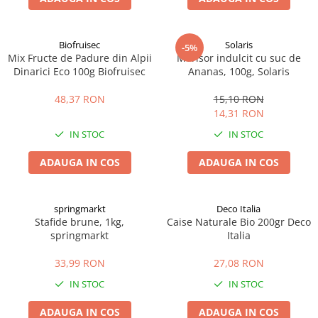
Biofruisec
Solaris
-5%
Mix Fructe de Padure din Alpii
Merisor indulcit cu suc de
Dinarici Eco 100g Biofruisec
Ananas, 100g, Solaris
48,37 RON
15,10 RON
14,31 RON
IN STOC
IN STOC
ADAUGA IN COS
ADAUGA IN COS
springmarkt
Deco Italia
Stafide brune, 1kg,
Caise Naturale Bio 200gr Deco
springmarkt
Italia
33,99 RON
27,08 RON
IN STOC
IN STOC
ADAUGA IN COS
ADAUGA IN COS