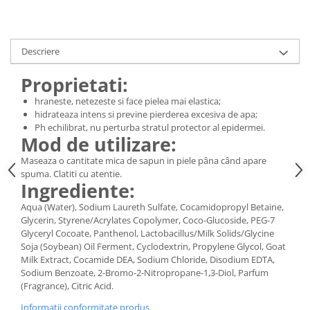
Digestie
Unturi alimentare
Imunitate
Sucuri
Memorie
Produse instant
Descriere
Somn usor
Lapte
Proprietati:
Produse sanatate sexuala
Paste
Snacksuri
Produse pentru Ea
hraneste, netezeste si face pielea mai elastica;
hidrateaza intens si previne pierderea excesiva de apa;
Superalimente
Potenta barbati
Ph echilibrat, nu perturba stratul protector al epidermei.
Atelierul de cafea si ceaiuri
Produse pentru sportivi
Mod de utilizare:
Cafea
Proteine
Maseaza o cantitate mica de sapun in piele pâna când apare
Ceaiuri simple
spuma. Clatiti cu atentie.
Suplimente fitness
Ingrediente:
Ceaiuri medicinale compuse
Batoane proteice
Aqua (Water), Sodium Laureth Sulfate, Cocamidopropyl Betaine,
Ceaiuri Maté
Pentru antrenament
Glycerin, Styrene/Acrylates Copolymer, Coco-Glucoside, PEG-7
Cafea verde
Mama si copilul
Glyceryl Cocoate, Panthenol, Lactobacillus/Milk Solids/Glycine
Ulei de Cocos
Soja (Soybean) Oil Ferment, Cyclodextrin, Propylene Glycol, Goat
Produse pentru copii
Milk Extract, Cocamide DEA, Sodium Chloride, Disodium EDTA,
Ulei de cocos de uz alimentar
Sarcina si alaptare
Sodium Benzoate, 2-Bromo-2-Nitropropane-1,3-Diol, Parfum
Ulei de cocos de uz cosmetic
(Fragrance), Citric Acid.
Alte produse din Cocos
Informatii conformitate produs