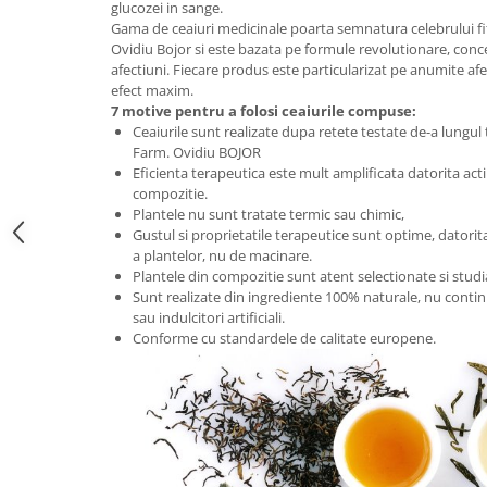
glucozei in sange.
Digestie
Unturi alimentare
Gama de ceaiuri medicinale poarta semnatura celebrului fi
Imunitate
Sucuri
Ovidiu Bojor si este bazata pe formule revolutionare, con
Memorie
Produse instant
afectiuni. Fiecare produs este particularizat pe anumite af
efect maxim.
Somn usor
Lapte
7 motive pentru a folosi ceaiurile compuse:
Produse sanatate sexuala
Paste
Ceaiurile sunt realizate dupa retete testate de-a lungul 
Farm. Ovidiu BOJOR
Snacksuri
Produse pentru Ea
Eficienta terapeutica este mult amplificata datorita acti
Superalimente
Potenta barbati
compozitie.
Atelierul de cafea si ceaiuri
Plantele nu sunt tratate termic sau chimic,
Produse pentru sportivi
Gustul si proprietatile terapeutice sunt optime, datorita
Cafea
Proteine
a plantelor, nu de macinare.
Ceaiuri simple
Plantele din compozitie sunt atent selectionate si stud
Suplimente fitness
Sunt realizate din ingrediente 100% naturale, nu contin
Ceaiuri medicinale compuse
Batoane proteice
sau indulcitori artificiali.
Ceaiuri Maté
Pentru antrenament
Conforme cu standardele de calitate europene.
Cafea verde
Mama si copilul
Ulei de Cocos
Produse pentru copii
Ulei de cocos de uz alimentar
Sarcina si alaptare
Ulei de cocos de uz cosmetic
Alte produse din Cocos