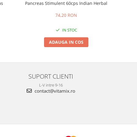
ms
Pancreas Stimulent 60cps Indian Herbal
A
74,20 RON
IN STOC
ADAUGA IN COS
SUPORT CLIENTI
L-V intre 9-16
contact@vitamix.ro