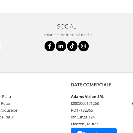
SOCIAL
Urmareste-ne in social media
DATE COMERCIALE
 Plata
Adams Vision SRL
e Retur
J2005000171268
Produselor
RO17182365
de Retur
str.Lunga 124
Livezeni, Mures
L