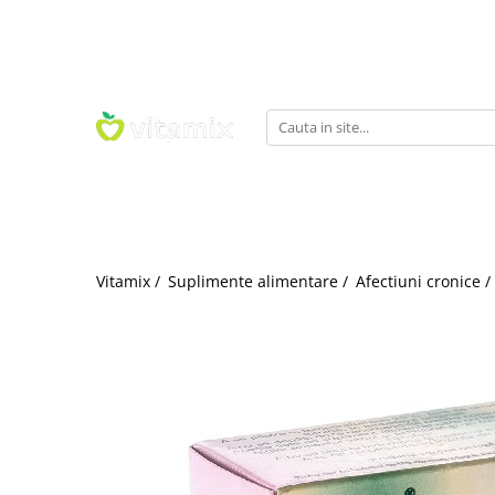
Suplimente alimentare
Alimente
Ingrijire personala
Promotii
Slabire, dieta, frumusete
Insula de mirodenii
Remedii naturale
Promotii Suplimente Alimentare
Alte produse pentru femei
Fructe uscate
Gemoderivate
Promotii Alimente
Ceaiuri de slabit
Condimente
Uleiuri esentiale pentru uz intern
Promotii Ingrijire Personala
Piele, par si unghii
Sare alimentara
Unguente, geluri, solutii
Pastile de slabit
Seminte, nuci
Spray-uri
Vitamine si minerale
Seminte pentru germinat
Tincturi
Vitamix /
Suplimente alimentare /
Afectiuni cronice /
Fara gluten
Uleiuri esentiale
Vitamina B
Cosmetice Bio si naturale
Vitamina C
Dulciuri, patiserii fara gluten
Vitamina D
Paste fara gluten
Sampoane si balsamuri
Vitamina E
Paine, faina si mixuri fara gluten
Uleiuri cosmetice
Multivitamine
Cereale si leguminoase fara gluten
Creme cosmetice
Multiminerale
Snacksuri fara gluten
Unturi cosmetice
Vitamina A
Bauturi fara gluten
Ape florale