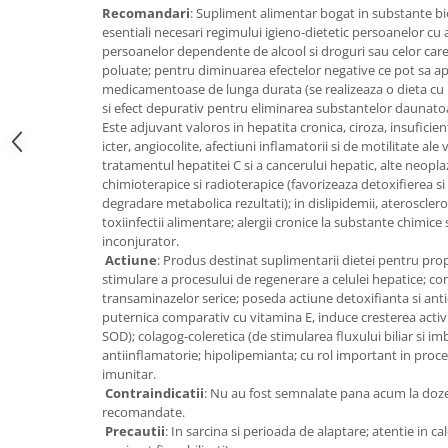
Digestie
Unturi alimentare
Recomandari
: Supliment alimentar bogat in substante bi
esentiali necesari regimului igieno-dietetic persoanelor cu 
Imunitate
Sucuri
persoanelor dependente de alcool si droguri sau celor care
Memorie
Produse instant
poluate; pentru diminuarea efectelor negative ce pot sa a
Somn usor
Lapte
medicamentoase de lunga durata (se realizeaza o dieta cu r
si efect depurativ pentru eliminarea substantelor daunato
Produse sanatate sexuala
Paste
Este adjuvant valoros in hepatita cronica, ciroza, insuficie
Snacksuri
Produse pentru Ea
icter, angiocolite, afectiuni inflamatorii si de motilitate ale v
tratamentul hepatitei C si a cancerului hepatic, alte neopla
Superalimente
Potenta barbati
chimioterapice si radioterapice (favorizeaza detoxifierea s
Atelierul de cafea si ceaiuri
Produse pentru sportivi
degradare metabolica rezultati); in dislipidemii, ateroscleroz
toxiinfectii alimentare; alergii cronice la substante chimice 
Cafea
Proteine
inconjurator.
Ceaiuri simple
Suplimente fitness
Actiune
: Produs destinat suplimentarii dietei pentru propr
Ceaiuri medicinale compuse
stimulare a procesului de regenerare a celulei hepatice; con
Batoane proteice
transaminazelor serice; poseda actiune detoxifianta si ant
Ceaiuri Maté
Pentru antrenament
puternica comparativ cu vitamina E, induce cresterea activi
Cafea verde
Mama si copilul
SOD); colagog-coleretica (de stimularea fluxului biliar si im
Ulei de Cocos
antiinflamatorie; hipolipemianta; cu rol important in proce
Produse pentru copii
imunitar.
Ulei de cocos de uz alimentar
Sarcina si alaptare
Contraindicatii
: Nu au fost semnalate pana acum la doze
Ulei de cocos de uz cosmetic
recomandate.
Precautii
: In sarcina si perioada de alaptare; atentie in calc
Alte produse din Cocos