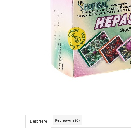
Afectiuni cronice
Dulciuri, patiserii
Produse pentru plaja
Geluri de dus naturale
Sanatatea ochilor
Indulcitori
Vopsele
Hepato-biliare
Miere
Produse de uz casnic
Depresie, anxietate
Patiserii
Diabet
Bomboane
Produse pentru bucatarie
Glanda tiroida
Gume de mestecat
Produse igienizare
Probleme renale
Siropuri, gemuri
Deodorante
Prostata, urologie
Ciocolata
Igiena orala
Sistem nervos
Batoane de cereale si fructe
Relaxare
Sistemul osos
Miere Manuka
Protectie antivirala
Produse naturiste
Mancare sanatoasa
Sare de baie
Sapunuri
Detoxifiere
Cereale
Detergenti Bio
Antiinflamator
Leguminoase
Antioxidanti
Paine, faina si mixuri
Antitumorale
Sosuri
Articulatii sanatoase
Uleiuri alimentare
Review-uri
(0)
Descriere
Cardiovasculare
Ulei CBD