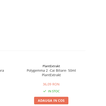
PlantExtrakt
ura
Polygemma 2 -Cai Biliare- 50ml
Silimarin
PlantExtrakt
36,09 RON
IN STOC
ADAUGA IN COS