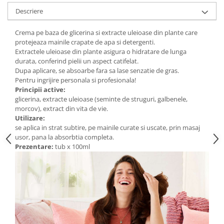
Digestie
Unturi alimentare
Descriere
Imunitate
Sucuri
Memorie
Produse instant
Crema pe baza de glicerina si extracte uleioase din plante care
protejeaza mainile crapate de apa si detergenti.
Somn usor
Lapte
Extractele uleioase din plante asigura o hidratare de lunga
Produse sanatate sexuala
Paste
durata, conferind pielii un aspect catifelat.
Snacksuri
Dupa aplicare, se absoarbe fara sa lase senzatie de gras.
Produse pentru Ea
Pentru ingrijire personala si profesionala!
Superalimente
Potenta barbati
Principii active:
Atelierul de cafea si ceaiuri
Produse pentru sportivi
glicerina, extracte uleioase (seminte de struguri, galbenele,
morcov), extract din vita de vie.
Cafea
Proteine
Utilizare:
Ceaiuri simple
Suplimente fitness
se aplica in strat subtire, pe mainile curate si uscate, prin masaj
usor, pana la absorbtia completa.
Ceaiuri medicinale compuse
Batoane proteice
Prezentare:
tub x 100ml
Ceaiuri Maté
Pentru antrenament
Cafea verde
Mama si copilul
Ulei de Cocos
Produse pentru copii
Ulei de cocos de uz alimentar
Sarcina si alaptare
Ulei de cocos de uz cosmetic
Alte produse din Cocos