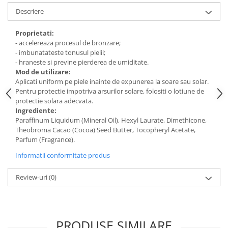
Digestie
Unturi alimentare
Descriere
Imunitate
Sucuri
Memorie
Produse instant
Proprietati:
- accelereaza procesul de bronzare;
Somn usor
Lapte
- imbunatateste tonusul pielii;
Produse sanatate sexuala
Paste
- hraneste si previne pierderea de umiditate.
Snacksuri
Mod de utilizare:
Produse pentru Ea
Aplicati uniform pe piele inainte de expunerea la soare sau solar.
Superalimente
Potenta barbati
Pentru protectie impotriva arsurilor solare, folositi o lotiune de
Atelierul de cafea si ceaiuri
Produse pentru sportivi
protectie solara adecvata.
Ingrediente:
Cafea
Proteine
Paraffinum Liquidum (Mineral Oil), Hexyl Laurate, Dimethicone,
Ceaiuri simple
Suplimente fitness
Theobroma Cacao (Cocoa) Seed Butter, Tocopheryl Acetate,
Parfum (Fragrance).
Ceaiuri medicinale compuse
Batoane proteice
Ceaiuri Maté
Informatii conformitate produs
Pentru antrenament
Cafea verde
Mama si copilul
Review-uri
(0)
Ulei de Cocos
Produse pentru copii
Ulei de cocos de uz alimentar
Sarcina si alaptare
Ulei de cocos de uz cosmetic
PRODUSE SIMILARE
Alte produse din Cocos