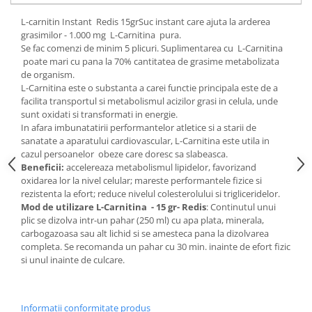
Digestie
Unturi alimentare
L-carnitin Instant Redis 15grSuc instant care ajuta la arderea
Imunitate
Sucuri
grasimilor - 1.000 mg L-Carnitina pura.
Memorie
Produse instant
Se fac comenzi de minim 5 plicuri. Suplimentarea cu L-Carnitina
poate mari cu pana la 70% cantitatea de grasime metabolizata
Somn usor
Lapte
de organism.
Produse sanatate sexuala
Paste
L-Carnitina este o substanta a carei functie principala este de a
Snacksuri
facilita transportul si metabolismul acizilor grasi in celula, unde
Produse pentru Ea
sunt oxidati si transformati in energie.
Superalimente
Potenta barbati
In afara imbunatatirii performantelor atletice si a starii de
Atelierul de cafea si ceaiuri
Produse pentru sportivi
sanatate a aparatului cardiovascular, L-Carnitina este utila in
cazul persoanelor obeze care doresc sa slabeasca.
Cafea
Proteine
Beneficii:
accelereaza metabolismul lipidelor, favorizand
Ceaiuri simple
Suplimente fitness
oxidarea lor la nivel celular; mareste performantele fizice si
Ceaiuri medicinale compuse
rezistenta la efort; reduce nivelul colesterolului si trigliceridelor.
Batoane proteice
Mod de utilizare L-Carnitina - 15 gr- Redis
: Continutul unui
Ceaiuri Maté
Pentru antrenament
plic se dizolva intr-un pahar (250 ml) cu apa plata, minerala,
Cafea verde
Mama si copilul
carbogazoasa sau alt lichid si se amesteca pana la dizolvarea
Ulei de Cocos
completa. Se recomanda un pahar cu 30 min. inainte de efort fizic
Produse pentru copii
si unul inainte de culcare.
Ulei de cocos de uz alimentar
Sarcina si alaptare
Ulei de cocos de uz cosmetic
Alte produse din Cocos
Informatii conformitate produs