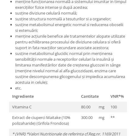
menține funcționarea normală a sistemului imunitar in timpul
exercițiilor fizice intense și după acestea;
susține
diviziune celulară normală;
susține structura normală a tesuturilor si a organelor;
susține metabolismul energetic normal si reducerea oboselii
si
extenuării;
menține acțiunile benefice ale tratamentelor alopate utilizate
pentru echilibrarea procesului de diviziune celulara si oferă
suport in fata reacțiilor secundare asociate acestora;
susține metabolismul glucidic normal prin menținerea
sensibilității normale a receptorilor celulari la insulină și
limitarea manifestărilor date de creșterea glucozei in sânge
(menține nivelul normal al alfa-glucozidazei, enzima care
susține descompunerea glicogenului și impiedica acumularea
acestuia in celule);
etc.
Ingrediente
Cantitate
VNR*%
Vitamina C
80.00
mg
100
Extract de ciuperci Maitake (10%
300.00
mg
**
polizaharide) (Grifola Frondosa)
* (VNR) *Valori Nutritionale de referinta cf.Reg.nr. 1169/2011