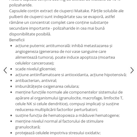
polizaharide.
Capsulele conțin extract de ciuperci Maitake. Părțile solubile ale
pulberii de ciuperci sunt indepărtate sau se evaporă, astfel
rămâne un concentrat complet care conține substanțe
secundare importante - polizaharide in cea mai bună
disponibilitate posibilă.
Beneficii
acțiune puternic antitumorală: inhibă metastazarea și
angiogeneza (generarea de noi vase sanguine care
alimentează tumora), poate induce apoptoza (moartea
celulelor canceroase);
scade nivelul glicemiei;
acțiune antiinflamatoare si antioxidanta, acțiune hipotensivă;
antibacterian, antiviral;
imbunătățește oxigenarea celulara;
menține funcțiile normale ale componentelor sistemului de
apărare al organismului (granulocite, macrofage, limfocite T,
celule NK si celule dendritice), compuși implicați și susține
reducerea multiplicării factorilor perturbatori;
susține funcția de hematopoieza a măduvei hematogene;
menține nivelul normal al factorului de stimulare
granulocitară;
protejează celulele impotriva stresului oxidativ;