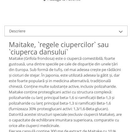
Digestie
Unturi alimentare
Imunitate
Sucuri
Memorie
Produse instant
Somn usor
Lapte
Descriere
Produse sanatate sexuala
Paste
Snacksuri
Maitake, `regele ciupercilor` sau
Produse pentru Ea
Superalimente
`ciuperca dansului`
Potenta barbati
Atelierul de cafea si ceaiuri
Produse pentru sportivi
Maitake (Grifola frondosa) este o ciupercă comestibilă, foarte
gustoasă, una dintre speciile pe cale de dispariție din unele țări
Cafea
Proteine
din Europa. Sub formă de tufiș, cel mai adesea crește pe rădăcini
Ceaiuri simple
Suplimente fitness
și cioturi de stejar. În Japonia, este utilizată adesea la gătit și, dar
este foarte populară și in medicina alternativă, tradițională
Ceaiuri medicinale compuse
Batoane proteice
chineză. Conține multe substanțe active, inclusiv polizaharide.
Ceaiuri Maté
Pentru antrenament
Maitake conține proteoglicani activi cu structura complexă:
Cafea verde
polizaharide cu lanț principal beta-1,6 si ramificații Beta-1,3 și
Mama si copilul
polizaharide cu lanț principal beta-1,3 si ramificații Beta-1,6
Ulei de Cocos
Produse pentru copii
(furnizeaza 30% proteoglucani activi: 1,3/1,6-Beta-glucan).
Ulei de cocos de uz alimentar
Datorită acestei structuri speciale (exclusiv ciupercii Maitake), are
Sarcina si alaptare
o capacitate de echilibrare imunitara superioara, comparativ cu
Ulei de cocos de uz cosmetic
orice alte ciuperci medicinale.
Alte produse din Cocos
Fiecare capsulă conține 300 mg de extract de Maitake cu 10 %