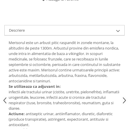
Digestie
Unturi alimentare
Imunitate
Sucuri
Memorie
Produse instant
Somn usor
Lapte
Descriere
Produse sanatate sexuala
Paste
Snacksuri
Produse pentru Ea
Merisorul este un arbust pitic raspandit in zonele montane, la
Superalimente
altitudini de peste 1300m. Arbustul provine din emisfera nordica,
Potenta barbati
unde intra in alimentatia de baza a vikingilor. in scopuri
Atelierul de cafea si ceaiuri
Produse pentru sportivi
medicinale, se folosesc frunzele, care se recolteaza in lunile
Cafea
septembrie si octombrie, perioada in care continutul in substante
Proteine
active este maxim. Merisorul contine urmatoarele principii active:
Ceaiuri simple
Suplimente fitness
arbutozida, metilarbutozida, arbutina, fraxina, flavonoide,
Ceaiuri medicinale compuse
Batoane proteice
antocianidine si taninuri.
Se utilizeaza ca adjuvant in:
Ceaiuri Maté
Pentru antrenament
infectii ale tractului urinar (cistite, uretrite, pielonefrite), inflamatii
Cafea verde
Mama si copilul
urogenitale, leucoree, infectii acute si cronice ale tractului
Ulei de Cocos
respirator (tuse, bronsite, traheobronsite), reumatism, guta si
Produse pentru copii
diaree.
Ulei de cocos de uz alimentar
Sarcina si alaptare
Actiune:
antiseptic urinar, antiinflamator, diuretic, diaforetic
Ulei de cocos de uz cosmetic
(produce transpiratie), astringent, expectorant, antitusiv si
antioxidant.
Alte produse din Cocos