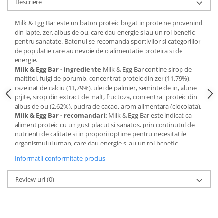
Descriere
Digestie
Unturi alimentare
Imunitate
Sucuri
Milk & Egg Bar este un baton proteic bogat in proteine provenind
Memorie
Produse instant
din lapte, zer, albus de ou, care dau energie si au un rol benefic
pentru sanatate. Batonul se recomanda sportivilor si categoriilor
Somn usor
Lapte
de populatie care au nevoie de o alimentatie proteica si de
Produse sanatate sexuala
Paste
energie.
Snacksuri
Milk & Egg Bar - ingrediente
Milk & Egg Bar contine sirop de
Produse pentru Ea
maltitol, fulgi de porumb, concentrat proteic din zer (11,79%),
Superalimente
Potenta barbati
cazeinat de calciu (11,79%), ulei de palmier, seminte de in, alune
Atelierul de cafea si ceaiuri
Produse pentru sportivi
prjite, sirop din extract de malt, fructoza, concentrat proteic din
albus de ou (2,62%), pudra de cacao, arom alimentara (ciocolata).
Cafea
Proteine
Milk & Egg Bar - recomandari:
Milk & Egg Bar este indicat ca
Ceaiuri simple
Suplimente fitness
aliment proteic cu un gust placut si sanatos, prin continutul de
nutrienti de calitate si in proporii optime pentru necesitatile
Ceaiuri medicinale compuse
Batoane proteice
organismului uman, care dau energie si au un rol benefic.
Ceaiuri Maté
Pentru antrenament
Informatii conformitate produs
Cafea verde
Mama si copilul
Ulei de Cocos
Produse pentru copii
Review-uri
(0)
Ulei de cocos de uz alimentar
Sarcina si alaptare
Ulei de cocos de uz cosmetic
Alte produse din Cocos