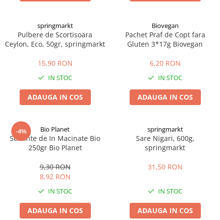
springmarkt
Biovegan
Pulbere de Scortisoara
Pachet Praf de Copt fara
Ceylon, Eco, 50gr, springmarkt
Gluten 3*17g Biovegan
15,90 RON
6,20 RON
IN STOC
IN STOC
ADAUGA IN COS
ADAUGA IN COS
Bio Planet
springmarkt
-4%
Seminte de In Macinate Bio
Sare Nigari, 600g,
250gr Bio Planet
springmarkt
9,30 RON
31,50 RON
8,92 RON
IN STOC
IN STOC
ADAUGA IN COS
ADAUGA IN COS