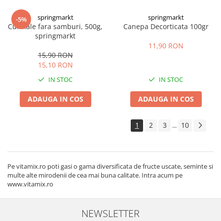
springmarkt
springmarkt
-5%
Curmale fara samburi, 500g,
Canepa Decorticata 100gr
springmarkt
11,90 RON
15,90 RON
15,10 RON
IN STOC
IN STOC
ADAUGA IN COS
ADAUGA IN COS
1
2
3
10
...
Pe vitamix.ro poti gasi o gama diversificata de fructe uscate, seminte si
multe alte mirodenii de cea mai buna calitate. Intra acum pe
www.vitamix.ro
NEWSLETTER