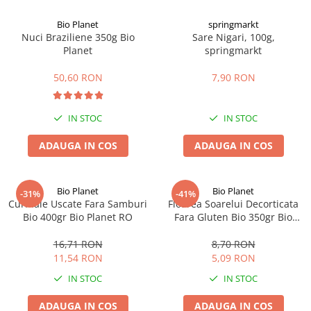
Afectiuni cronice
Dulciuri, patiserii
Produse pentru plaja
Geluri de dus naturale
Bio Planet
springmarkt
Sanatatea ochilor
Indulcitori
Nuci Braziliene 350g Bio
Sare Nigari, 100g,
Vopsele
Hepato-biliare
Miere
Planet
springmarkt
Produse de uz casnic
Depresie, anxietate
Patiserii
50,60 RON
7,90 RON
Diabet
Bomboane
Produse pentru bucatarie
Glanda tiroida
Gume de mestecat
Produse igienizare
Probleme renale
Siropuri, gemuri
Deodorante
IN STOC
IN STOC
Prostata, urologie
Ciocolata
Igiena orala
ADAUGA IN COS
ADAUGA IN COS
Sistem nervos
Batoane de cereale si fructe
Relaxare
Sistemul osos
Miere Manuka
Protectie antivirala
Produse naturiste
Mancare sanatoasa
Sare de baie
Bio Planet
Bio Planet
-31%
-41%
Curmale Uscate Fara Samburi
Floarea Soarelui Decorticata
Sapunuri
Detoxifiere
Cereale
Bio 400gr Bio Planet RO
Fara Gluten Bio 350gr Bio
Detergenti Bio
Antiinflamator
Leguminoase
Planet
16,71 RON
8,70 RON
Antioxidanti
Paine, faina si mixuri
11,54 RON
5,09 RON
Antitumorale
Sosuri
IN STOC
IN STOC
Articulatii sanatoase
Uleiuri alimentare
Cardiovasculare
Ulei CBD
ADAUGA IN COS
ADAUGA IN COS