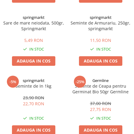
Digestie
Unturi alimentare
Imunitate
Sucuri
springmarkt
springmarkt
Memorie
Produse instant
Sare de mare neiodata, 500gr,
Seminte de Armurariu, 250gr,
Somn usor
Lapte
Springmarkt
springmarkt
Produse sanatate sexuala
Paste
5,49 RON
11,50 RON
Snacksuri
Produse pentru Ea
IN STOC
IN STOC
Superalimente
Potenta barbati
Atelierul de cafea si ceaiuri
Produse pentru sportivi
ADAUGA IN COS
ADAUGA IN COS
Cafea
Proteine
Ceaiuri simple
Suplimente fitness
springmarkt
Germline
-5%
-25%
Ceaiuri medicinale compuse
Batoane proteice
Seminte de In 1kg
Seminte de Ceapa pentru
Ceaiuri Maté
Germinat Bio 50gr Germline
Pentru antrenament
23,90 RON
Cafea verde
Mama si copilul
37,00 RON
22,70 RON
Ulei de Cocos
Produse pentru copii
27,75 RON
Ulei de cocos de uz alimentar
Sarcina si alaptare
IN STOC
IN STOC
Ulei de cocos de uz cosmetic
ADAUGA IN COS
ADAUGA IN COS
Alte produse din Cocos