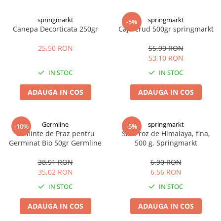
springmarkt
springmarkt
-5%
Canepa Decorticata 250gr
Caju crud 500gr springmarkt
25,50 RON
55,90 RON
53,10 RON
IN STOC
IN STOC
ADAUGA IN COS
ADAUGA IN COS
Germline
springmarkt
-10%
-5%
Seminte de Praz pentru
Sare roz de Himalaya, fina,
Germinat Bio 50gr Germline
500 g, Springmarkt
38,91 RON
6,90 RON
35,02 RON
6,56 RON
IN STOC
IN STOC
ADAUGA IN COS
ADAUGA IN COS