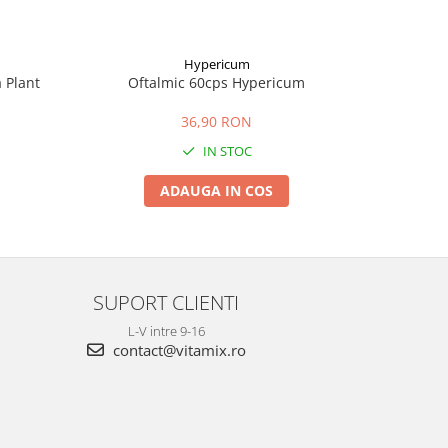
Hypericum
a Plant
Oftalmic 60cps Hypericum
Macur
36,90 RON
9
IN STOC
ADAUGA IN COS
SUPORT CLIENTI
L-V intre 9-16
contact@vitamix.ro