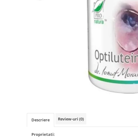
Afectiuni cronice
Dulciuri, patiserii
Produse pentru plaja
Geluri de dus naturale
Sanatatea ochilor
Indulcitori
Vopsele
Hepato-biliare
Miere
Produse de uz casnic
Depresie, anxietate
Patiserii
Diabet
Bomboane
Produse pentru bucatarie
Glanda tiroida
Gume de mestecat
Produse igienizare
Probleme renale
Siropuri, gemuri
Deodorante
Prostata, urologie
Ciocolata
Igiena orala
Sistem nervos
Batoane de cereale si fructe
Relaxare
Sistemul osos
Miere Manuka
Protectie antivirala
Produse naturiste
Mancare sanatoasa
Sare de baie
Sapunuri
Detoxifiere
Cereale
Detergenti Bio
Antiinflamator
Leguminoase
Antioxidanti
Paine, faina si mixuri
Antitumorale
Sosuri
Review-uri
(0)
Descriere
Articulatii sanatoase
Uleiuri alimentare
Cardiovasculare
Ulei CBD
Proprietati: