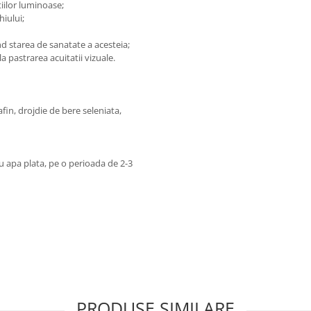
tiilor luminoase;
hiului;
d starea de sanatate a acesteia;
la pastrarea acuitatii vizuale.
fin, drojdie de bere seleniata,
u apa plata, pe o perioada de 2-3
PRODUSE SIMILARE