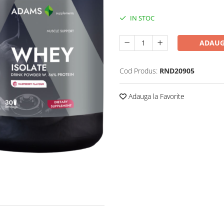
IN STOC
ADAUG
Cod Produs:
RND20905
Adauga la Favorite