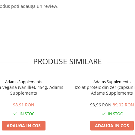
produs poti adauga un review.
PRODUSE SIMILARE
Adams Supplements
Adams Supplements
a vegana (vanillie), 454g, Adams
Izolat proteic din zer (capsuni
Supplements
Adams Supplements
98,91 RON
93,96 RON
89,02 RON
IN STOC
IN STOC
ADAUGA IN COS
ADAUGA IN COS