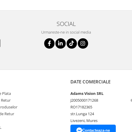
SOCIAL
Urmareste-ne in social media
DATE COMERCIALE
 Plata
Adams Vision SRL
e Retur
J2005000171268
Produselor
RO17182365
de Retur
str.Lunga 124
Livezeni, Mures
L
Contacteaza-ne