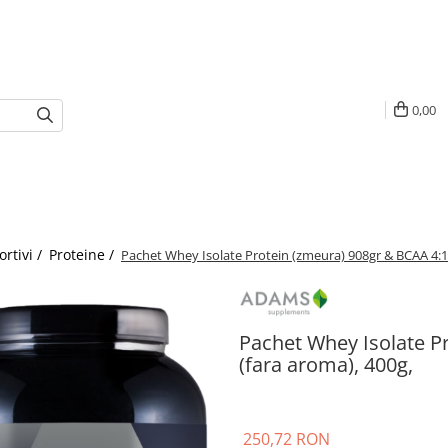
0,00
rtivi /
Proteine /
Pachet Whey Isolate Protein (zmeura) 908gr & BCAA 4:1:
Pachet Whey Isolate P
(fara aroma), 400g,
250,72 RON