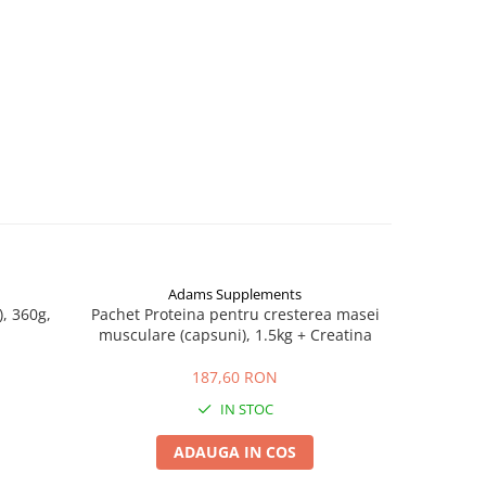
Adams Supplements
), 360g,
Pachet Proteina pentru cresterea masei
Pachet Pro
musculare (capsuni), 1.5kg + Creatina
muscular
187,60 RON
IN STOC
ADAUGA IN COS