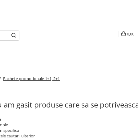
0,00
/
Pachete promotionale 1+1, 2+1
 am gasit produse care sa se potriveasc
a
imple
n specifica
ele cautarii ulterior