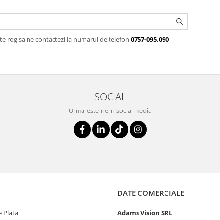
te rog sa ne contactezi la numarul de telefon
0757-095.090
SOCIAL
Urmareste-ne in social media
DATE COMERCIALE
 Plata
Adams Vision SRL