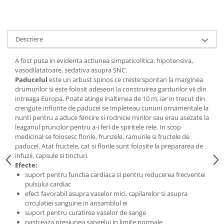
Digestie
Unturi alimentare
Imunitate
Sucuri
Memorie
Produse instant
Descriere
Somn usor
Lapte
Produse sanatate sexuala
Paste
A fost pusa in evidenta actiunea simpaticolitica, hipotensiva,
vasodilatatoare, sedativa asupra SNC.
Snacksuri
Produse pentru Ea
Paducelul
este un arbust spinos ce creste spontan la marginea
Superalimente
Potenta barbati
drumurilor si este folosit adeseori la construirea gardurilor vii din
Atelierul de cafea si ceaiuri
intreaga Europa. Poate atinge inaltimea de 10 m, iar in trecut din
Produse pentru sportivi
crengute inflorite de paducel se impleteau cununi ornamentale la
Cafea
Proteine
nunti pentru a aduce fericire si rodnicie mirilor sau erau asezate la
Ceaiuri simple
leaganul pruncilor pentru a-i feri de spiritele rele. In scop
Suplimente fitness
medicinal se folosesc florile, frunzele, ramurile si fructele de
Ceaiuri medicinale compuse
Batoane proteice
paducel. Atat fructele, cat si florile sunt folosite la prepararea de
Ceaiuri Maté
Pentru antrenament
infuzii, capsule si tincturi.
Cafea verde
Efecte:
Mama si copilul
suport pentru functia cardiaca si pentru reducerea frecventei
Ulei de Cocos
Produse pentru copii
pulsului cardiac
Ulei de cocos de uz alimentar
efect favorabil asupra vaselor mici, capilarelor si asupra
Sarcina si alaptare
circulatiei sanguine in ansamblul ei
Ulei de cocos de uz cosmetic
suport pentru curatirea vaselor de sange
Alte produse din Cocos
pastreaza presiunea sangelui in limite normale