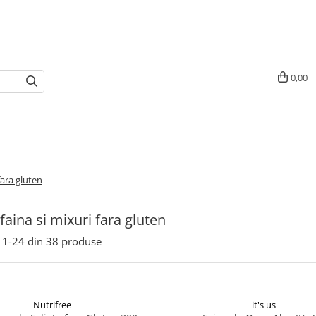
0,00
fara gluten
faina si mixuri fara gluten
1-
24
din
38
produse
Nutrifree
it's us