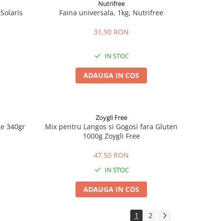
Nutrifree
Solaris
Faina universala, 1kg, Nutrifree
31,90 RON
IN STOC
ADAUGA IN COS
Zoygli Free
te 340gr
Mix pentru Langos si Gogosi fara Gluten
1000g Zoygli Free
47,50 RON
IN STOC
ADAUGA IN COS
1
2