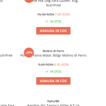
Us
Chifle Hot Dog Fara Gluten, 65g,
NutriFree
15,90 RON
7,95 RON
IN STOC
ADAUGA IN COS
Molino di Ferro
-28%
utriFree
Polenta Faina Malai 360gr Molino di Ferro
9,60 RON
6,95 RON
IN STOC
ADAUGA IN COS
NaturBit
atie fara
Amidon din Tapioca 500gr It`S Us