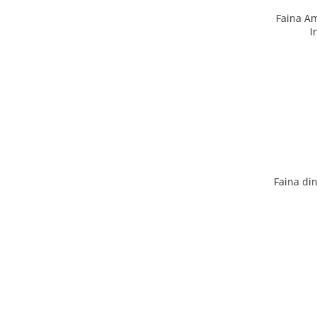
Faina Am
I
Faina din