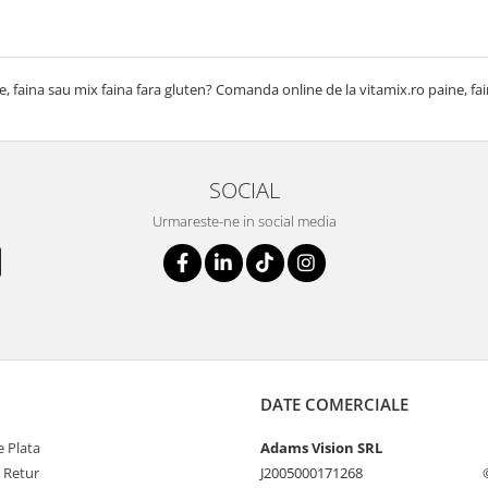
e, faina sau mix faina fara gluten? Comanda online de la vitamix.ro paine, fa
SOCIAL
Urmareste-ne in social media
DATE COMERCIALE
 Plata
Adams Vision SRL
e Retur
J2005000171268