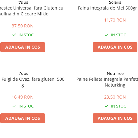
it's us
Solaris
estec Universal fara Gluten cu
Faina Integrala de Mei 500gr 
nulina din Cicoare Miklo
11,70 RON
37,50 RON
IN STOC
IN STOC
ADAUGA IN COS
ADAUGA IN COS
it's us
Nutrifree
 Fulgi de Ovaz, fara gluten, 500
Paine Feliata Integrala Panfet
g
Naturking
16,49 RON
23,50 RON
IN STOC
IN STOC
ADAUGA IN COS
ADAUGA IN COS