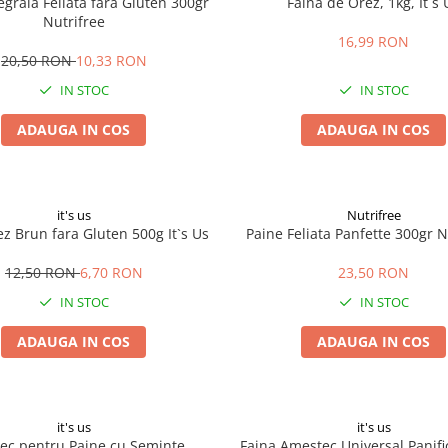
egrala Feliata fara Gluten 300gr
Faina de Orez, 1kg, It`s 
Nutrifree
16,99 RON
20,50 RON
10,33 RON
IN STOC
IN STOC
ADAUGA IN COS
ADAUGA IN COS
it's us
Nutrifree
z Brun fara Gluten 500g It`s Us
Paine Feliata Panfette 300gr N
12,50 RON
6,70 RON
23,50 RON
IN STOC
IN STOC
ADAUGA IN COS
ADAUGA IN COS
it's us
it's us
ec pentru Paine cu Seminte,
Faina Amestec Universal Panific