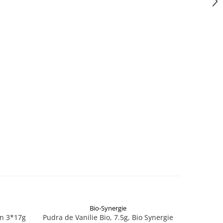
Bio-Synergie
-5%
en 3*17g
Pudra de Vanilie Bio, 7.5g, Bio Synergie
Sare ro