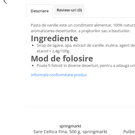
Digestie
Unturi alimentare
Review-uri
(0)
Descriere
Imunitate
Sucuri
Memorie
Produse instant
Pasta de vanilie este un condiment alimentar, 100% natural,
Somn usor
Lapte
aromatizarea deserturilor, a prajiturilor sau a bauturilor.
Produse sanatate sexuala
Paste
Ingrediente
Snacksuri
Produse pentru Ea
Sirop de agave, apa, extract de vanilie, inulina, agent 
Superalimente
etanol ≈ 2,4g/100g.
Potenta barbati
Mod de folosire
Atelierul de cafea si ceaiuri
Produse pentru sportivi
Poate fi folosit in diverse deserturi, pentru a adauga u
Cafea
Proteine
Informatii conformitate produs
Ceaiuri simple
Suplimente fitness
Ceaiuri medicinale compuse
Batoane proteice
Ceaiuri Maté
Pentru antrenament
Cafea verde
Mama si copilul
Ulei de Cocos
Produse pentru copii
Ulei de cocos de uz alimentar
Sarcina si alaptare
Ulei de cocos de uz cosmetic
springmarkt
Sare Celtica Fina, 500 g, springmarkt
Pulbe
Alte produse din Cocos