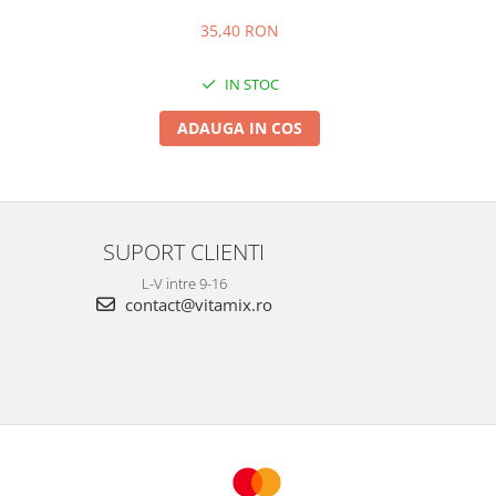
35,40 RON
IN STOC
ADAUGA IN COS
SUPORT CLIENTI
L-V intre 9-16
contact@vitamix.ro