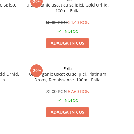
-20%
, Spf50,
Ulei organic uscat cu sclipici, Gold Orhid,
100ml, Eolia
68,00 RON
54,40 RON
IN STOC
ADAUGA IN COS
Eolia
-20%
old Orhid,
Ulei organic uscat cu sclipici, Platinum
lia
Drops, Renaissance, 100ml, Eolia
72,00 RON
57,60 RON
IN STOC
ADAUGA IN COS