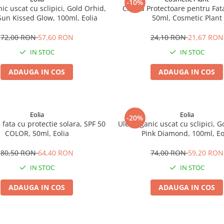
-10%
nic uscat cu sclipici, Gold Orhid,
Crema Protectoare pentru Fata
Sun Kissed Glow, 100ml, Eolia
50ml, Cosmetic Plant
72,00 RON
57,60 RON
24,10 RON
21,67 RON
IN STOC
IN STOC
ADAUGA IN COS
ADAUGA IN COS
Eolia
Eolia
-20%
fata cu protectie solara, SPF 50
Ulei organic uscat cu sclipici, G
COLOR, 50ml, Eolia
Pink Diamond, 100ml, Eo
80,50 RON
64,40 RON
74,00 RON
59,20 RON
IN STOC
IN STOC
ADAUGA IN COS
ADAUGA IN COS