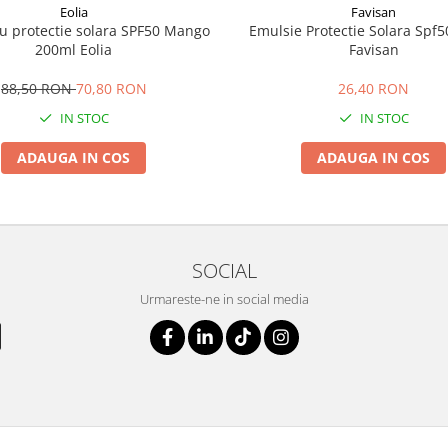
Eolia
Favisan
cu protectie solara SPF50 Mango
Emulsie Protectie Solara Spf
200ml Eolia
Favisan
88,50 RON
70,80 RON
26,40 RON
IN STOC
IN STOC
ADAUGA IN COS
ADAUGA IN COS
SOCIAL
Urmareste-ne in social media