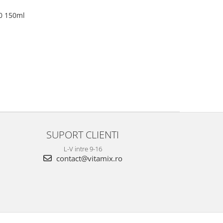
50 150ml
SUPORT CLIENTI
L-V intre 9-16
contact@vitamix.ro