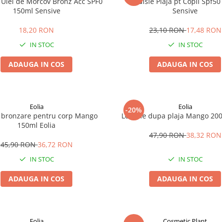
 Ulei de Morcov Bronz Acc SPF0
Emulsie Plaja pt Copii Spf5
150ml Sensive
Sensive
18,20 RON
23,10 RON
17,48 RON
IN STOC
IN STOC
ADAUGA IN COS
ADAUGA IN COS
Eolia
Eolia
-20%
e bronzare pentru corp Mango
Lotiune dupa plaja Mango 200
150ml Eolia
47,90 RON
38,32 RON
45,90 RON
36,72 RON
IN STOC
IN STOC
ADAUGA IN COS
ADAUGA IN COS
Eolia
Cosmetic Plant