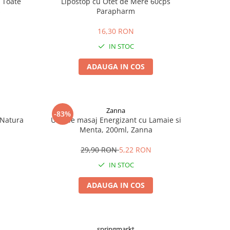
 Toate
Lipostop cu Otet de Mere 60cps
s
Parapharm
16,30 RON
IN STOC
ADAUGA IN COS
Zanna
-83%
 Natura
Ulei de masaj Energizant cu Lamaie si
Menta, 200ml, Zanna
29,90 RON
5,22 RON
IN STOC
ADAUGA IN COS
springmarkt