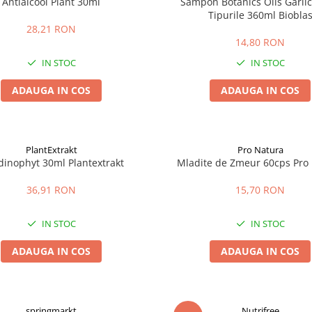
Antialcool Plant 30ml
Sampon Botanics Oils Garlic
Tipurile 360ml Biobla
28,21 RON
14,80 RON
IN STOC
IN STOC
ADAUGA IN COS
ADAUGA IN COS
PlantExtrakt
Pro Natura
dinophyt 30ml Plantextrakt
Mladite de Zmeur 60cps Pro
36,91 RON
15,70 RON
IN STOC
IN STOC
ADAUGA IN COS
ADAUGA IN COS
springmarkt
Nutrifree