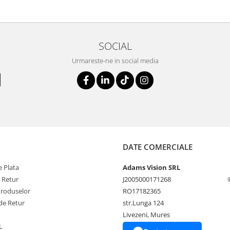
SOCIAL
Urmareste-ne in social media
DATE COMERCIALE
 Plata
Adams Vision SRL
e Retur
J2005000171268
Produselor
RO17182365
de Retur
str.Lunga 124
Livezeni, Mures
L