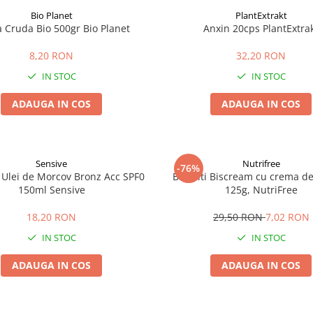
Bio Planet
PlantExtrakt
a Cruda Bio 500gr Bio Planet
Anxin 20cps PlantExtra
8,20 RON
32,20 RON
IN STOC
IN STOC
ADAUGA IN COS
ADAUGA IN COS
Sensive
Nutrifree
-76%
 Ulei de Morcov Bronz Acc SPF0
Biscuiti Biscream cu crema de 
150ml Sensive
125g, NutriFree
18,20 RON
29,50 RON
7,02 RON
IN STOC
IN STOC
ADAUGA IN COS
ADAUGA IN COS