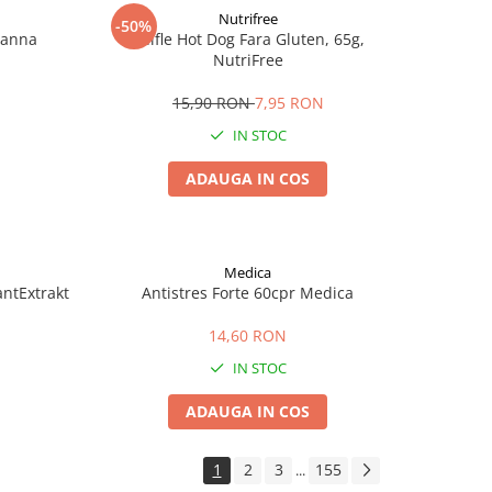
Nutrifree
-50%
Zanna
Chifle Hot Dog Fara Gluten, 65g,
NutriFree
15,90 RON
7,95 RON
IN STOC
ADAUGA IN COS
Medica
antExtrakt
Antistres Forte 60cpr Medica
14,60 RON
IN STOC
ADAUGA IN COS
1
2
3
155
...