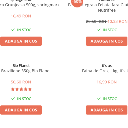
-50%
ica Grunjoasa 500g, springmarkt
Paine Integrala Feliata fara Gl
Nutrifree
16,49 RON
20,50 RON
10,33 RON
IN STOC
IN STOC
ADAUGA IN COS
ADAUGA IN COS
Bio Planet
it's us
 Braziliene 350g Bio Planet
Faina de Orez, 1kg, It`s 
50,60 RON
16,99 RON
IN STOC
IN STOC
ADAUGA IN COS
ADAUGA IN COS