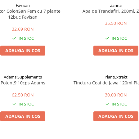
Favisan
Zanna
tor ColonSan Fem cu 7 plante
Apa de Trandafiri, 200ml, 
12buc Favisan
35,50 RON
32,69 RON
IN STOC
IN STOC
ADAUGA IN COS
ADAUGA IN COS
Adams Supplements
PlantExtrakt
Potent9 10cps Adams
Tinctura Ceai de Jawa 120ml Pl
62,50 RON
30,00 RON
IN STOC
IN STOC
ADAUGA IN COS
ADAUGA IN COS