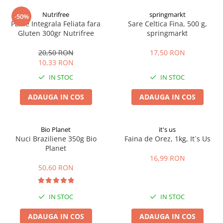
Digestie
Unturi alimentare
Nutrifree
springmarkt
-50%
Imunitate
Sucuri
Paine Integrala Feliata fara
Sare Celtica Fina, 500 g,
Memorie
Produse instant
Gluten 300gr Nutrifree
springmarkt
Somn usor
Lapte
20,50 RON
17,50 RON
Produse sanatate sexuala
Paste
10,33 RON
Snacksuri
Produse pentru Ea
IN STOC
IN STOC
Superalimente
Potenta barbati
Atelierul de cafea si ceaiuri
ADAUGA IN COS
ADAUGA IN COS
Produse pentru sportivi
Cafea
Proteine
Ceaiuri simple
Suplimente fitness
Bio Planet
it's us
Ceaiuri medicinale compuse
Nuci Braziliene 350g Bio
Faina de Orez, 1kg, It`s Us
Batoane proteice
Planet
Ceaiuri Maté
Pentru antrenament
16,99 RON
Cafea verde
Mama si copilul
50,60 RON
Ulei de Cocos
Produse pentru copii
Ulei de cocos de uz alimentar
Sarcina si alaptare
IN STOC
IN STOC
Ulei de cocos de uz cosmetic
ADAUGA IN COS
ADAUGA IN COS
Alte produse din Cocos