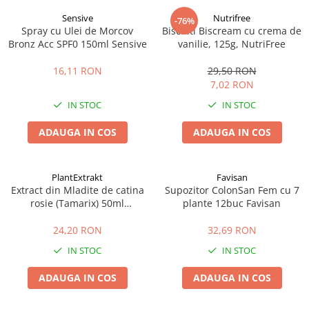
Sensive
Nutrifree
-76%
Spray cu Ulei de Morcov
Biscuiti Biscream cu crema de
Bronz Acc SPF0 150ml Sensive
vanilie, 125g, NutriFree
16,11 RON
29,50 RON
7,02 RON
IN STOC
IN STOC
ADAUGA IN COS
ADAUGA IN COS
PlantExtrakt
Favisan
Extract din Mladite de catina
Supozitor ColonSan Fem cu 7
rosie (Tamarix) 50ml
plante 12buc Favisan
Plantextrakt
24,20 RON
32,69 RON
IN STOC
IN STOC
ADAUGA IN COS
ADAUGA IN COS