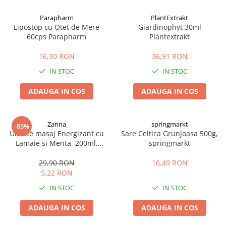
Afectiuni cronice
Dulciuri, patiserii
Produse pentru plaja
Geluri de dus naturale
Parapharm
PlantExtrakt
Sanatatea ochilor
Indulcitori
Lipostop cu Otet de Mere
Giardinophyt 30ml
Vopsele
Hepato-biliare
Miere
60cps Parapharm
Plantextrakt
Produse de uz casnic
Depresie, anxietate
Patiserii
16,30 RON
36,91 RON
Diabet
Bomboane
Produse pentru bucatarie
IN STOC
IN STOC
Glanda tiroida
Gume de mestecat
Produse igienizare
Probleme renale
Siropuri, gemuri
Deodorante
ADAUGA IN COS
ADAUGA IN COS
Prostata, urologie
Ciocolata
Igiena orala
Sistem nervos
Batoane de cereale si fructe
Relaxare
Sistemul osos
Miere Manuka
Protectie antivirala
Zanna
springmarkt
-83%
Ulei de masaj Energizant cu
Sare Celtica Grunjoasa 500g,
Produse naturiste
Mancare sanatoasa
Sare de baie
Lamaie si Menta, 200ml,
springmarkt
Sapunuri
Zanna
Detoxifiere
Cereale
29,90 RON
16,49 RON
Detergenti Bio
Antiinflamator
Leguminoase
5,22 RON
Antioxidanti
Paine, faina si mixuri
IN STOC
IN STOC
Antitumorale
Sosuri
Articulatii sanatoase
Uleiuri alimentare
ADAUGA IN COS
ADAUGA IN COS
Cardiovasculare
Ulei CBD