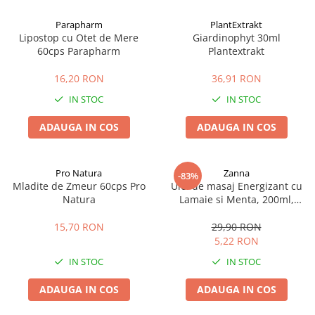
Afectiuni cronice
Dulciuri, patiserii
Produse pentru plaja
Geluri de dus naturale
Parapharm
PlantExtrakt
Sanatatea ochilor
Indulcitori
Lipostop cu Otet de Mere
Giardinophyt 30ml
Vopsele
Hepato-biliare
Miere
60cps Parapharm
Plantextrakt
Produse de uz casnic
Depresie, anxietate
Patiserii
16,20 RON
36,91 RON
Diabet
Bomboane
Produse pentru bucatarie
IN STOC
IN STOC
Glanda tiroida
Gume de mestecat
Produse igienizare
Probleme renale
Siropuri, gemuri
Deodorante
ADAUGA IN COS
ADAUGA IN COS
Prostata, urologie
Ciocolata
Igiena orala
Sistem nervos
Batoane de cereale si fructe
Relaxare
Sistemul osos
Miere Manuka
Protectie antivirala
Pro Natura
Zanna
-83%
Mladite de Zmeur 60cps Pro
Ulei de masaj Energizant cu
Produse naturiste
Mancare sanatoasa
Sare de baie
Natura
Lamaie si Menta, 200ml,
Sapunuri
Zanna
Detoxifiere
Cereale
15,70 RON
29,90 RON
Detergenti Bio
Antiinflamator
Leguminoase
5,22 RON
Antioxidanti
Paine, faina si mixuri
IN STOC
IN STOC
Antitumorale
Sosuri
Articulatii sanatoase
Uleiuri alimentare
ADAUGA IN COS
ADAUGA IN COS
Cardiovasculare
Ulei CBD