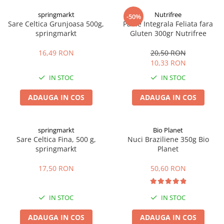
Digestie
Unturi alimentare
springmarkt
Nutrifree
-50%
Imunitate
Sucuri
Sare Celtica Grunjoasa 500g,
Paine Integrala Feliata fara
Memorie
Produse instant
springmarkt
Gluten 300gr Nutrifree
Somn usor
Lapte
16,49 RON
20,50 RON
Produse sanatate sexuala
Paste
10,33 RON
Snacksuri
Produse pentru Ea
IN STOC
IN STOC
Superalimente
Potenta barbati
Atelierul de cafea si ceaiuri
ADAUGA IN COS
ADAUGA IN COS
Produse pentru sportivi
Cafea
Proteine
Ceaiuri simple
Suplimente fitness
springmarkt
Bio Planet
Ceaiuri medicinale compuse
Sare Celtica Fina, 500 g,
Nuci Braziliene 350g Bio
Batoane proteice
springmarkt
Planet
Ceaiuri Maté
Pentru antrenament
Cafea verde
Mama si copilul
17,50 RON
50,60 RON
Ulei de Cocos
Produse pentru copii
Ulei de cocos de uz alimentar
Sarcina si alaptare
IN STOC
IN STOC
Ulei de cocos de uz cosmetic
ADAUGA IN COS
ADAUGA IN COS
Alte produse din Cocos