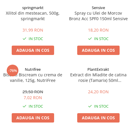
springmarkt
Sensive
Xilitol din mesteacan, 500g,
Spray cu Ulei de Morcov
springmarkt
Bronz Acc SPF0 150ml Sensive
31,99 RON
18,20 RON
IN STOC
IN STOC
ADAUGA IN COS
ADAUGA IN COS
Nutrifree
PlantExtrakt
-76%
Biscuiti Biscream cu crema de
Extract din Mladite de catina
vanilie, 125g, NutriFree
rosie (Tamarix) 50ml
Plantextrakt
29,50 RON
24,20 RON
7,02 RON
IN STOC
IN STOC
ADAUGA IN COS
ADAUGA IN COS