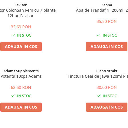
Favisan
Zanna
tor ColonSan Fem cu 7 plante
Apa de Trandafiri, 200ml, 
12buc Favisan
35,50 RON
32,69 RON
IN STOC
IN STOC
ADAUGA IN COS
ADAUGA IN COS
Adams Supplements
PlantExtrakt
Potent9 10cps Adams
Tinctura Ceai de Jawa 120ml Pl
62,50 RON
30,00 RON
IN STOC
IN STOC
ADAUGA IN COS
ADAUGA IN COS