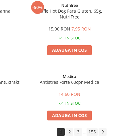
Nutrifree
-50%
Zanna
Chifle Hot Dog Fara Gluten, 65g,
NutriFree
15,90 RON
7,95 RON
IN STOC
ADAUGA IN COS
Medica
antExtrakt
Antistres Forte 60cpr Medica
14,60 RON
IN STOC
ADAUGA IN COS
1
2
3
155
...