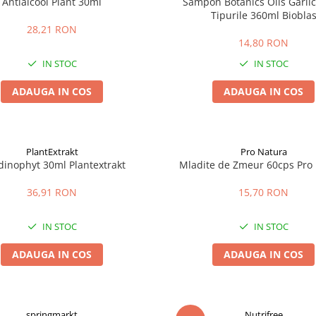
Antialcool Plant 30ml
Sampon Botanics Oils Garlic
Tipurile 360ml Biobla
28,21 RON
14,80 RON
IN STOC
IN STOC
ADAUGA IN COS
ADAUGA IN COS
PlantExtrakt
Pro Natura
dinophyt 30ml Plantextrakt
Mladite de Zmeur 60cps Pro
36,91 RON
15,70 RON
IN STOC
IN STOC
ADAUGA IN COS
ADAUGA IN COS
springmarkt
Nutrifree