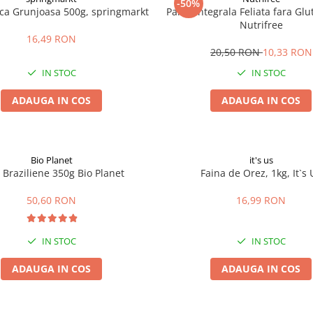
-50%
ica Grunjoasa 500g, springmarkt
Paine Integrala Feliata fara Gl
Nutrifree
16,49 RON
20,50 RON
10,33 RON
IN STOC
IN STOC
ADAUGA IN COS
ADAUGA IN COS
Bio Planet
it's us
 Braziliene 350g Bio Planet
Faina de Orez, 1kg, It`s 
50,60 RON
16,99 RON
IN STOC
IN STOC
ADAUGA IN COS
ADAUGA IN COS