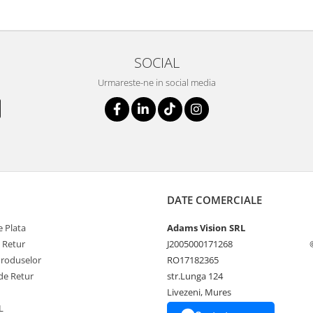
SOCIAL
Urmareste-ne in social media
DATE COMERCIALE
 Plata
Adams Vision SRL
e Retur
J2005000171268
Produselor
RO17182365
de Retur
str.Lunga 124
Livezeni, Mures
L