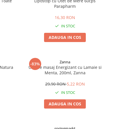
 Toate
Lipostop cu Otet de Mere 60cps
s
Parapharm
16,30 RON
IN STOC
ADAUGA IN COS
Zanna
-83%
 Natura
Ulei de masaj Energizant cu Lamaie si
Menta, 200ml, Zanna
29,90 RON
5,22 RON
IN STOC
ADAUGA IN COS
springmarkt