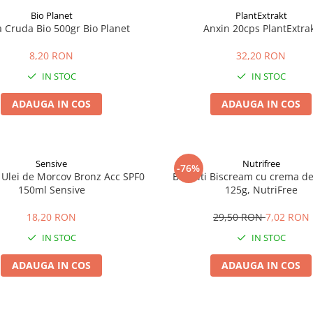
Bio Planet
PlantExtrakt
a Cruda Bio 500gr Bio Planet
Anxin 20cps PlantExtra
8,20 RON
32,20 RON
IN STOC
IN STOC
ADAUGA IN COS
ADAUGA IN COS
Sensive
Nutrifree
-76%
 Ulei de Morcov Bronz Acc SPF0
Biscuiti Biscream cu crema de 
150ml Sensive
125g, NutriFree
18,20 RON
29,50 RON
7,02 RON
IN STOC
IN STOC
ADAUGA IN COS
ADAUGA IN COS