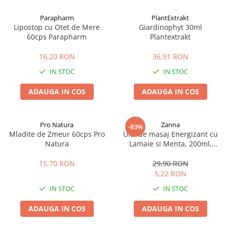
Afectiuni cronice
Dulciuri, patiserii
Produse pentru plaja
Geluri de dus naturale
Parapharm
PlantExtrakt
Sanatatea ochilor
Indulcitori
Lipostop cu Otet de Mere
Giardinophyt 30ml
Vopsele
Hepato-biliare
Miere
60cps Parapharm
Plantextrakt
Produse de uz casnic
Depresie, anxietate
Patiserii
16,20 RON
36,91 RON
Diabet
Bomboane
Produse pentru bucatarie
IN STOC
IN STOC
Glanda tiroida
Gume de mestecat
Produse igienizare
Probleme renale
Siropuri, gemuri
Deodorante
ADAUGA IN COS
ADAUGA IN COS
Prostata, urologie
Ciocolata
Igiena orala
Sistem nervos
Batoane de cereale si fructe
Relaxare
Sistemul osos
Miere Manuka
Protectie antivirala
Pro Natura
Zanna
-83%
Mladite de Zmeur 60cps Pro
Ulei de masaj Energizant cu
Produse naturiste
Mancare sanatoasa
Sare de baie
Natura
Lamaie si Menta, 200ml,
Sapunuri
Zanna
Detoxifiere
Cereale
15,70 RON
29,90 RON
Detergenti Bio
Antiinflamator
Leguminoase
5,22 RON
Antioxidanti
Paine, faina si mixuri
IN STOC
IN STOC
Antitumorale
Sosuri
Articulatii sanatoase
Uleiuri alimentare
ADAUGA IN COS
ADAUGA IN COS
Cardiovasculare
Ulei CBD