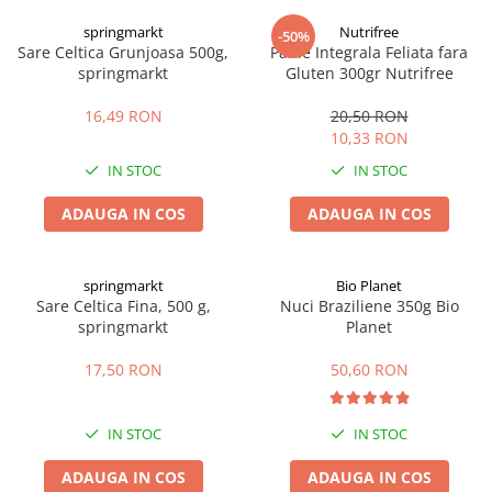
Digestie
Unturi alimentare
springmarkt
Nutrifree
-50%
Imunitate
Sucuri
Sare Celtica Grunjoasa 500g,
Paine Integrala Feliata fara
Memorie
Produse instant
springmarkt
Gluten 300gr Nutrifree
Somn usor
Lapte
16,49 RON
20,50 RON
Produse sanatate sexuala
Paste
10,33 RON
Snacksuri
Produse pentru Ea
IN STOC
IN STOC
Superalimente
Potenta barbati
Atelierul de cafea si ceaiuri
ADAUGA IN COS
ADAUGA IN COS
Produse pentru sportivi
Cafea
Proteine
Ceaiuri simple
Suplimente fitness
springmarkt
Bio Planet
Ceaiuri medicinale compuse
Sare Celtica Fina, 500 g,
Nuci Braziliene 350g Bio
Batoane proteice
springmarkt
Planet
Ceaiuri Maté
Pentru antrenament
Cafea verde
Mama si copilul
17,50 RON
50,60 RON
Ulei de Cocos
Produse pentru copii
Ulei de cocos de uz alimentar
Sarcina si alaptare
IN STOC
IN STOC
Ulei de cocos de uz cosmetic
ADAUGA IN COS
ADAUGA IN COS
Alte produse din Cocos