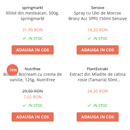
springmarkt
Sensive
Xilitol din mesteacan, 500g,
Spray cu Ulei de Morcov
springmarkt
Bronz Acc SPF0 150ml Sensive
31,99 RON
18,20 RON
IN STOC
IN STOC
ADAUGA IN COS
ADAUGA IN COS
Nutrifree
PlantExtrakt
-76%
Biscuiti Biscream cu crema de
Extract din Mladite de catina
vanilie, 125g, NutriFree
rosie (Tamarix) 50ml
Plantextrakt
29,50 RON
24,20 RON
7,02 RON
IN STOC
IN STOC
ADAUGA IN COS
ADAUGA IN COS