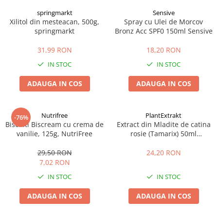
springmarkt
Sensive
Xilitol din mesteacan, 500g,
Spray cu Ulei de Morcov
springmarkt
Bronz Acc SPF0 150ml Sensive
31,99 RON
18,20 RON
IN STOC
IN STOC
ADAUGA IN COS
ADAUGA IN COS
Nutrifree
PlantExtrakt
-76%
Biscuiti Biscream cu crema de
Extract din Mladite de catina
vanilie, 125g, NutriFree
rosie (Tamarix) 50ml
Plantextrakt
29,50 RON
24,20 RON
7,02 RON
IN STOC
IN STOC
ADAUGA IN COS
ADAUGA IN COS