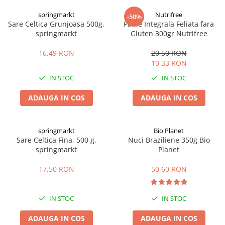
Digestie
Unturi alimentare
springmarkt
Nutrifree
-50%
Imunitate
Sucuri
Sare Celtica Grunjoasa 500g,
Paine Integrala Feliata fara
Memorie
Produse instant
springmarkt
Gluten 300gr Nutrifree
Somn usor
Lapte
16,49 RON
20,50 RON
Produse sanatate sexuala
Paste
10,33 RON
Snacksuri
Produse pentru Ea
IN STOC
IN STOC
Superalimente
Potenta barbati
Atelierul de cafea si ceaiuri
ADAUGA IN COS
ADAUGA IN COS
Produse pentru sportivi
Cafea
Proteine
Ceaiuri simple
Suplimente fitness
springmarkt
Bio Planet
Ceaiuri medicinale compuse
Sare Celtica Fina, 500 g,
Nuci Braziliene 350g Bio
Batoane proteice
springmarkt
Planet
Ceaiuri Maté
Pentru antrenament
Cafea verde
Mama si copilul
17,50 RON
50,60 RON
Ulei de Cocos
Produse pentru copii
Ulei de cocos de uz alimentar
Sarcina si alaptare
IN STOC
IN STOC
Ulei de cocos de uz cosmetic
ADAUGA IN COS
ADAUGA IN COS
Alte produse din Cocos