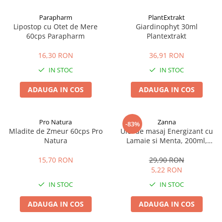
Afectiuni cronice
Dulciuri, patiserii
Produse pentru plaja
Geluri de dus naturale
Parapharm
PlantExtrakt
Sanatatea ochilor
Indulcitori
Lipostop cu Otet de Mere
Giardinophyt 30ml
Vopsele
Hepato-biliare
Miere
60cps Parapharm
Plantextrakt
Produse de uz casnic
Depresie, anxietate
Patiserii
16,30 RON
36,91 RON
Diabet
Bomboane
Produse pentru bucatarie
IN STOC
IN STOC
Glanda tiroida
Gume de mestecat
Produse igienizare
Probleme renale
Siropuri, gemuri
Deodorante
ADAUGA IN COS
ADAUGA IN COS
Prostata, urologie
Ciocolata
Igiena orala
Sistem nervos
Batoane de cereale si fructe
Relaxare
Sistemul osos
Miere Manuka
Protectie antivirala
Pro Natura
Zanna
-83%
Mladite de Zmeur 60cps Pro
Ulei de masaj Energizant cu
Produse naturiste
Mancare sanatoasa
Sare de baie
Natura
Lamaie si Menta, 200ml,
Sapunuri
Zanna
Detoxifiere
Cereale
15,70 RON
29,90 RON
Detergenti Bio
Antiinflamator
Leguminoase
5,22 RON
Antioxidanti
Paine, faina si mixuri
IN STOC
IN STOC
Antitumorale
Sosuri
Articulatii sanatoase
Uleiuri alimentare
ADAUGA IN COS
ADAUGA IN COS
Cardiovasculare
Ulei CBD