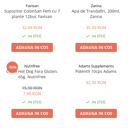
Favisan
Zanna
Supozitor ColonSan Fem cu 7
Apa de Trandafiri, 200ml,
plante 12buc Favisan
Zanna
32,69 RON
35,50 RON
IN STOC
IN STOC
ADAUGA IN COS
ADAUGA IN COS
Nutrifree
Adams Supplements
-50%
Chifle Hot Dog Fara Gluten,
Potent9 10cps Adams
65g, NutriFree
62,50 RON
15,90 RON
7,95 RON
IN STOC
IN STOC
ADAUGA IN COS
ADAUGA IN COS