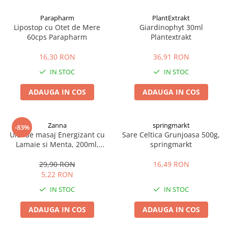
Afectiuni cronice
Dulciuri, patiserii
Produse pentru plaja
Geluri de dus naturale
Parapharm
PlantExtrakt
Sanatatea ochilor
Indulcitori
Lipostop cu Otet de Mere
Giardinophyt 30ml
Vopsele
Hepato-biliare
Miere
60cps Parapharm
Plantextrakt
Produse de uz casnic
Depresie, anxietate
Patiserii
16,30 RON
36,91 RON
Diabet
Bomboane
Produse pentru bucatarie
IN STOC
IN STOC
Glanda tiroida
Gume de mestecat
Produse igienizare
Probleme renale
Siropuri, gemuri
Deodorante
ADAUGA IN COS
ADAUGA IN COS
Prostata, urologie
Ciocolata
Igiena orala
Sistem nervos
Batoane de cereale si fructe
Relaxare
Sistemul osos
Miere Manuka
Protectie antivirala
Zanna
springmarkt
-83%
Ulei de masaj Energizant cu
Sare Celtica Grunjoasa 500g,
Produse naturiste
Mancare sanatoasa
Sare de baie
Lamaie si Menta, 200ml,
springmarkt
Sapunuri
Zanna
Detoxifiere
Cereale
29,90 RON
16,49 RON
Detergenti Bio
Antiinflamator
Leguminoase
5,22 RON
Antioxidanti
Paine, faina si mixuri
IN STOC
IN STOC
Antitumorale
Sosuri
Articulatii sanatoase
Uleiuri alimentare
ADAUGA IN COS
ADAUGA IN COS
Cardiovasculare
Ulei CBD