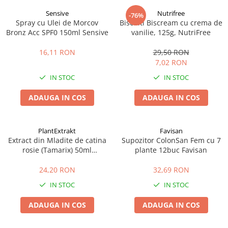
Sensive
Nutrifree
-76%
Spray cu Ulei de Morcov
Biscuiti Biscream cu crema de
Bronz Acc SPF0 150ml Sensive
vanilie, 125g, NutriFree
16,11 RON
29,50 RON
7,02 RON
IN STOC
IN STOC
ADAUGA IN COS
ADAUGA IN COS
PlantExtrakt
Favisan
Extract din Mladite de catina
Supozitor ColonSan Fem cu 7
rosie (Tamarix) 50ml
plante 12buc Favisan
Plantextrakt
24,20 RON
32,69 RON
IN STOC
IN STOC
ADAUGA IN COS
ADAUGA IN COS