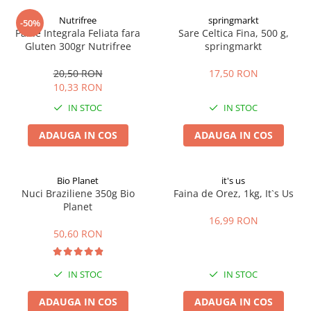
Digestie
Unturi alimentare
Nutrifree
springmarkt
-50%
Imunitate
Sucuri
Paine Integrala Feliata fara
Sare Celtica Fina, 500 g,
Memorie
Produse instant
Gluten 300gr Nutrifree
springmarkt
Somn usor
Lapte
20,50 RON
17,50 RON
Produse sanatate sexuala
Paste
10,33 RON
Snacksuri
Produse pentru Ea
IN STOC
IN STOC
Superalimente
Potenta barbati
Atelierul de cafea si ceaiuri
ADAUGA IN COS
ADAUGA IN COS
Produse pentru sportivi
Cafea
Proteine
Ceaiuri simple
Suplimente fitness
Bio Planet
it's us
Ceaiuri medicinale compuse
Nuci Braziliene 350g Bio
Faina de Orez, 1kg, It`s Us
Batoane proteice
Planet
Ceaiuri Maté
Pentru antrenament
16,99 RON
Cafea verde
Mama si copilul
50,60 RON
Ulei de Cocos
Produse pentru copii
Ulei de cocos de uz alimentar
Sarcina si alaptare
IN STOC
IN STOC
Ulei de cocos de uz cosmetic
ADAUGA IN COS
ADAUGA IN COS
Alte produse din Cocos