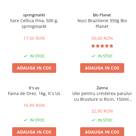
Digestie
Unturi alimentare
Imunitate
Sucuri
springmarkt
Bio Planet
Memorie
Produse instant
Sare Celtica Fina, 500 g,
Nuci Braziliene 350g Bio
springmarkt
Planet
Somn usor
Lapte
Produse sanatate sexuala
Paste
17,50 RON
50,60 RON
Snacksuri
Produse pentru Ea
Superalimente
Potenta barbati
IN STOC
IN STOC
Atelierul de cafea si ceaiuri
Produse pentru sportivi
ADAUGA IN COS
ADAUGA IN COS
Cafea
Proteine
Ceaiuri simple
Suplimente fitness
Ceaiuri medicinale compuse
Batoane proteice
it's us
Zanna
Ceaiuri Maté
Pentru antrenament
Faina de Orez, 1kg, It`s Us
Ulei pentru cresterea parului
cu Brusture si Ricin, 150ml,
Cafea verde
Mama si copilul
Zanna
16,99 RON
Ulei de Cocos
Produse pentru copii
32,90 RON
Ulei de cocos de uz alimentar
Sarcina si alaptare
IN STOC
IN STOC
Ulei de cocos de uz cosmetic
ADAUGA IN COS
ADAUGA IN COS
Alte produse din Cocos