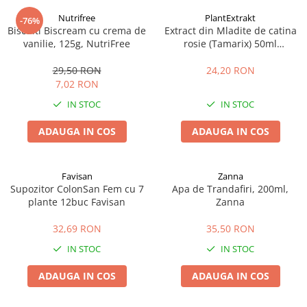
Nutrifree
PlantExtrakt
-76%
Biscuiti Biscream cu crema de
Extract din Mladite de catina
vanilie, 125g, NutriFree
rosie (Tamarix) 50ml
Plantextrakt
29,50 RON
24,20 RON
7,02 RON
IN STOC
IN STOC
ADAUGA IN COS
ADAUGA IN COS
Favisan
Zanna
Supozitor ColonSan Fem cu 7
Apa de Trandafiri, 200ml,
plante 12buc Favisan
Zanna
32,69 RON
35,50 RON
IN STOC
IN STOC
ADAUGA IN COS
ADAUGA IN COS