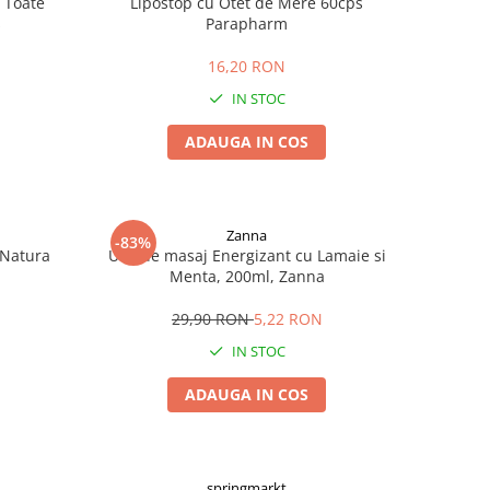
 Toate
Lipostop cu Otet de Mere 60cps
s
Parapharm
16,20 RON
IN STOC
ADAUGA IN COS
Zanna
-83%
 Natura
Ulei de masaj Energizant cu Lamaie si
Menta, 200ml, Zanna
29,90 RON
5,22 RON
IN STOC
ADAUGA IN COS
springmarkt