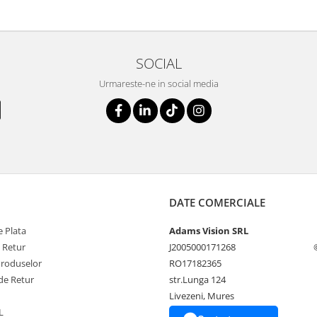
SOCIAL
Urmareste-ne in social media
DATE COMERCIALE
 Plata
Adams Vision SRL
e Retur
J2005000171268
Produselor
RO17182365
de Retur
str.Lunga 124
Livezeni, Mures
L