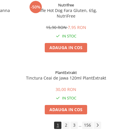
Nutrifree
-50%
Zanna
Chifle Hot Dog Fara Gluten, 65g,
NutriFree
15,90 RON
7,95 RON
IN STOC
ADAUGA IN COS
PlantExtrakt
Tinctura Ceai de Jawa 120ml PlantExtrakt
30,00 RON
IN STOC
ADAUGA IN COS
1
2
3
156
...