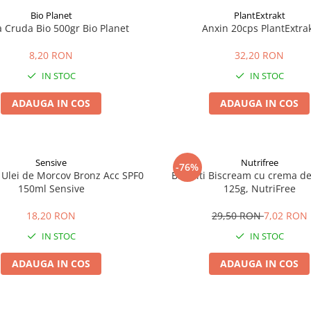
Bio Planet
PlantExtrakt
a Cruda Bio 500gr Bio Planet
Anxin 20cps PlantExtra
8,20 RON
32,20 RON
IN STOC
IN STOC
ADAUGA IN COS
ADAUGA IN COS
Sensive
Nutrifree
-76%
 Ulei de Morcov Bronz Acc SPF0
Biscuiti Biscream cu crema de 
150ml Sensive
125g, NutriFree
18,20 RON
29,50 RON
7,02 RON
IN STOC
IN STOC
ADAUGA IN COS
ADAUGA IN COS