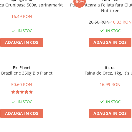
-50%
ica Grunjoasa 500g, springmarkt
Paine Integrala Feliata fara Gl
Nutrifree
16,49 RON
20,50 RON
10,33 RON
IN STOC
IN STOC
ADAUGA IN COS
ADAUGA IN COS
Bio Planet
it's us
 Braziliene 350g Bio Planet
Faina de Orez, 1kg, It`s 
50,60 RON
16,99 RON
IN STOC
IN STOC
ADAUGA IN COS
ADAUGA IN COS