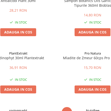
Antialcool Plant 30ml
Sampon Botanics Oils Garlic
Tipurile 360ml Biobla
28,21 RON
14,80 RON
IN STOC
IN STOC
ADAUGA IN COS
ADAUGA IN COS
PlantExtrakt
Pro Natura
dinophyt 30ml Plantextrakt
Mladite de Zmeur 60cps Pro
36,91 RON
15,70 RON
IN STOC
IN STOC
ADAUGA IN COS
ADAUGA IN COS
springmarkt
Nutrifree