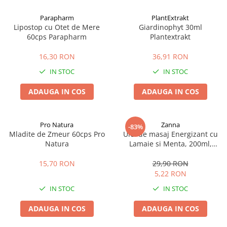
Afectiuni cronice
Dulciuri, patiserii
Produse pentru plaja
Geluri de dus naturale
Parapharm
PlantExtrakt
Sanatatea ochilor
Indulcitori
Lipostop cu Otet de Mere
Giardinophyt 30ml
Vopsele
Hepato-biliare
Miere
60cps Parapharm
Plantextrakt
Produse de uz casnic
Depresie, anxietate
Patiserii
16,30 RON
36,91 RON
Diabet
Bomboane
Produse pentru bucatarie
IN STOC
IN STOC
Glanda tiroida
Gume de mestecat
Produse igienizare
Probleme renale
Siropuri, gemuri
Deodorante
ADAUGA IN COS
ADAUGA IN COS
Prostata, urologie
Ciocolata
Igiena orala
Sistem nervos
Batoane de cereale si fructe
Relaxare
Sistemul osos
Miere Manuka
Protectie antivirala
Pro Natura
Zanna
-83%
Mladite de Zmeur 60cps Pro
Ulei de masaj Energizant cu
Produse naturiste
Mancare sanatoasa
Sare de baie
Natura
Lamaie si Menta, 200ml,
Sapunuri
Zanna
Detoxifiere
Cereale
15,70 RON
29,90 RON
Detergenti Bio
Antiinflamator
Leguminoase
5,22 RON
Antioxidanti
Paine, faina si mixuri
IN STOC
IN STOC
Antitumorale
Sosuri
Articulatii sanatoase
Uleiuri alimentare
ADAUGA IN COS
ADAUGA IN COS
Cardiovasculare
Ulei CBD