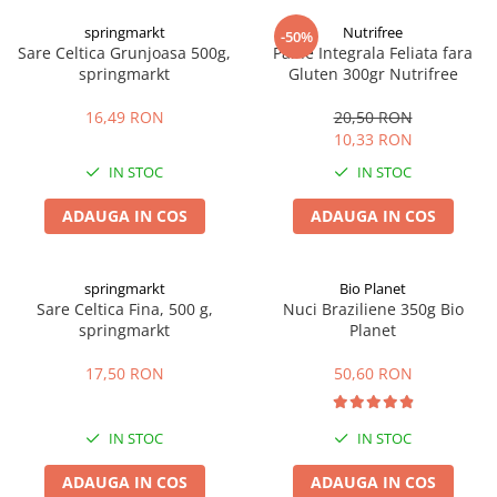
Digestie
Unturi alimentare
springmarkt
Nutrifree
-50%
Imunitate
Sucuri
Sare Celtica Grunjoasa 500g,
Paine Integrala Feliata fara
Memorie
Produse instant
springmarkt
Gluten 300gr Nutrifree
Somn usor
Lapte
16,49 RON
20,50 RON
Produse sanatate sexuala
Paste
10,33 RON
Snacksuri
Produse pentru Ea
IN STOC
IN STOC
Superalimente
Potenta barbati
Atelierul de cafea si ceaiuri
ADAUGA IN COS
ADAUGA IN COS
Produse pentru sportivi
Cafea
Proteine
Ceaiuri simple
Suplimente fitness
springmarkt
Bio Planet
Ceaiuri medicinale compuse
Sare Celtica Fina, 500 g,
Nuci Braziliene 350g Bio
Batoane proteice
springmarkt
Planet
Ceaiuri Maté
Pentru antrenament
Cafea verde
Mama si copilul
17,50 RON
50,60 RON
Ulei de Cocos
Produse pentru copii
Ulei de cocos de uz alimentar
Sarcina si alaptare
IN STOC
IN STOC
Ulei de cocos de uz cosmetic
ADAUGA IN COS
ADAUGA IN COS
Alte produse din Cocos