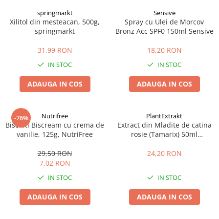
springmarkt
Sensive
Xilitol din mesteacan, 500g,
Spray cu Ulei de Morcov
springmarkt
Bronz Acc SPF0 150ml Sensive
31,99 RON
18,20 RON
IN STOC
IN STOC
ADAUGA IN COS
ADAUGA IN COS
Nutrifree
PlantExtrakt
-76%
Biscuiti Biscream cu crema de
Extract din Mladite de catina
vanilie, 125g, NutriFree
rosie (Tamarix) 50ml
Plantextrakt
29,50 RON
24,20 RON
7,02 RON
IN STOC
IN STOC
ADAUGA IN COS
ADAUGA IN COS