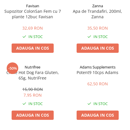
Favisan
Zanna
Supozitor ColonSan Fem cu 7
Apa de Trandafiri, 200ml,
plante 12buc Favisan
Zanna
32,69 RON
35,50 RON
IN STOC
IN STOC
ADAUGA IN COS
ADAUGA IN COS
Nutrifree
Adams Supplements
-50%
Chifle Hot Dog Fara Gluten,
Potent9 10cps Adams
65g, NutriFree
62,50 RON
15,90 RON
7,95 RON
IN STOC
IN STOC
ADAUGA IN COS
ADAUGA IN COS