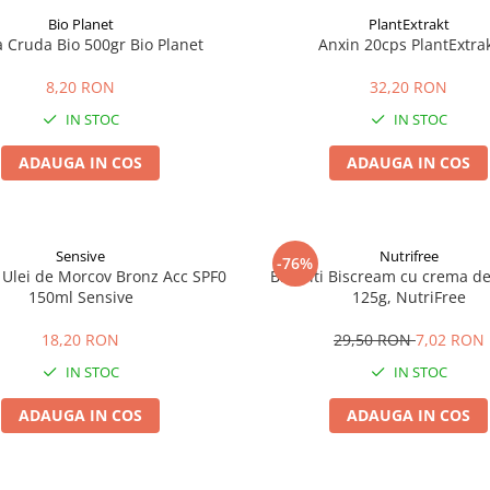
Bio Planet
PlantExtrakt
a Cruda Bio 500gr Bio Planet
Anxin 20cps PlantExtra
8,20 RON
32,20 RON
IN STOC
IN STOC
ADAUGA IN COS
ADAUGA IN COS
Sensive
Nutrifree
-76%
 Ulei de Morcov Bronz Acc SPF0
Biscuiti Biscream cu crema de 
150ml Sensive
125g, NutriFree
18,20 RON
29,50 RON
7,02 RON
IN STOC
IN STOC
ADAUGA IN COS
ADAUGA IN COS