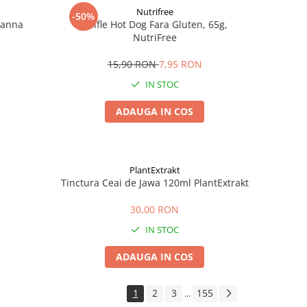
Nutrifree
-50%
Zanna
Chifle Hot Dog Fara Gluten, 65g,
NutriFree
15,90 RON
7,95 RON
IN STOC
ADAUGA IN COS
PlantExtrakt
Tinctura Ceai de Jawa 120ml PlantExtrakt
30,00 RON
IN STOC
ADAUGA IN COS
1
2
3
155
...