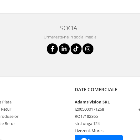
SOCIAL
Urmareste-ne in social media
DATE COMERCIALE
 Plata
Adams Vision SRL
e Retur
J2005000171268
Produselor
RO17182365
de Retur
str.Lunga 124
Livezeni, Mures
L