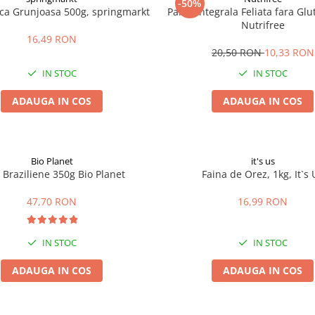
-50%
ica Grunjoasa 500g, springmarkt
Paine Integrala Feliata fara Gl
Nutrifree
16,49 RON
20,50 RON
10,33 RON
IN STOC
IN STOC
ADAUGA IN COS
ADAUGA IN COS
Bio Planet
it's us
 Braziliene 350g Bio Planet
Faina de Orez, 1kg, It`s 
47,70 RON
16,99 RON
IN STOC
IN STOC
ADAUGA IN COS
ADAUGA IN COS