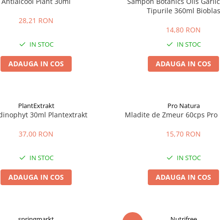
Antialcool Plant 30ml
Sampon Botanics Oils Garlic
Tipurile 360ml Biobla
28,21 RON
14,80 RON
IN STOC
IN STOC
ADAUGA IN COS
ADAUGA IN COS
PlantExtrakt
Pro Natura
dinophyt 30ml Plantextrakt
Mladite de Zmeur 60cps Pro
37,00 RON
15,70 RON
IN STOC
IN STOC
ADAUGA IN COS
ADAUGA IN COS
springmarkt
Nutrifree