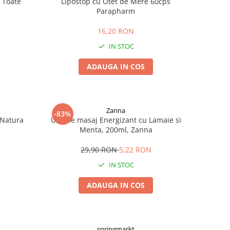
 Toate
Lipostop cu Otet de Mere 60cps
s
Parapharm
16,20 RON
IN STOC
ADAUGA IN COS
Zanna
-83%
 Natura
Ulei de masaj Energizant cu Lamaie si
Menta, 200ml, Zanna
29,90 RON
5,22 RON
IN STOC
ADAUGA IN COS
springmarkt