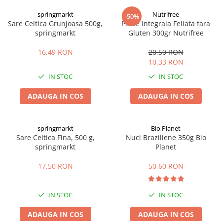
Digestie
Unturi alimentare
springmarkt
Nutrifree
-50%
Imunitate
Sucuri
Sare Celtica Grunjoasa 500g,
Paine Integrala Feliata fara
Memorie
Produse instant
springmarkt
Gluten 300gr Nutrifree
Somn usor
Lapte
16,49 RON
20,50 RON
Produse sanatate sexuala
Paste
10,33 RON
Snacksuri
Produse pentru Ea
IN STOC
IN STOC
Superalimente
Potenta barbati
Atelierul de cafea si ceaiuri
ADAUGA IN COS
ADAUGA IN COS
Produse pentru sportivi
Cafea
Proteine
Ceaiuri simple
Suplimente fitness
springmarkt
Bio Planet
Ceaiuri medicinale compuse
Sare Celtica Fina, 500 g,
Nuci Braziliene 350g Bio
Batoane proteice
springmarkt
Planet
Ceaiuri Maté
Pentru antrenament
Cafea verde
Mama si copilul
17,50 RON
50,60 RON
Ulei de Cocos
Produse pentru copii
Ulei de cocos de uz alimentar
Sarcina si alaptare
IN STOC
IN STOC
Ulei de cocos de uz cosmetic
ADAUGA IN COS
ADAUGA IN COS
Alte produse din Cocos