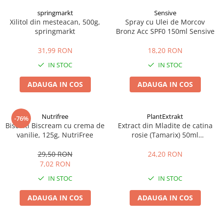
springmarkt
Sensive
Xilitol din mesteacan, 500g,
Spray cu Ulei de Morcov
springmarkt
Bronz Acc SPF0 150ml Sensive
31,99 RON
18,20 RON
IN STOC
IN STOC
ADAUGA IN COS
ADAUGA IN COS
Nutrifree
PlantExtrakt
-76%
Biscuiti Biscream cu crema de
Extract din Mladite de catina
vanilie, 125g, NutriFree
rosie (Tamarix) 50ml
Plantextrakt
29,50 RON
24,20 RON
7,02 RON
IN STOC
IN STOC
ADAUGA IN COS
ADAUGA IN COS