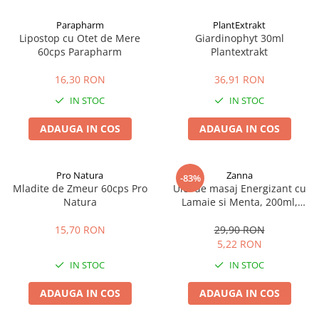
Afectiuni cronice
Dulciuri, patiserii
Produse pentru plaja
Geluri de dus naturale
Parapharm
PlantExtrakt
Sanatatea ochilor
Indulcitori
Lipostop cu Otet de Mere
Giardinophyt 30ml
Vopsele
Hepato-biliare
Miere
60cps Parapharm
Plantextrakt
Produse de uz casnic
Depresie, anxietate
Patiserii
16,30 RON
36,91 RON
Diabet
Bomboane
Produse pentru bucatarie
IN STOC
IN STOC
Glanda tiroida
Gume de mestecat
Produse igienizare
Probleme renale
Siropuri, gemuri
Deodorante
ADAUGA IN COS
ADAUGA IN COS
Prostata, urologie
Ciocolata
Igiena orala
Sistem nervos
Batoane de cereale si fructe
Relaxare
Sistemul osos
Miere Manuka
Protectie antivirala
Pro Natura
Zanna
-83%
Mladite de Zmeur 60cps Pro
Ulei de masaj Energizant cu
Produse naturiste
Mancare sanatoasa
Sare de baie
Natura
Lamaie si Menta, 200ml,
Sapunuri
Zanna
Detoxifiere
Cereale
15,70 RON
29,90 RON
Detergenti Bio
Antiinflamator
Leguminoase
5,22 RON
Antioxidanti
Paine, faina si mixuri
IN STOC
IN STOC
Antitumorale
Sosuri
Articulatii sanatoase
Uleiuri alimentare
ADAUGA IN COS
ADAUGA IN COS
Cardiovasculare
Ulei CBD