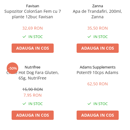
Favisan
Zanna
Supozitor ColonSan Fem cu 7
Apa de Trandafiri, 200ml,
plante 12buc Favisan
Zanna
32,69 RON
35,50 RON
IN STOC
IN STOC
ADAUGA IN COS
ADAUGA IN COS
Nutrifree
Adams Supplements
-50%
Chifle Hot Dog Fara Gluten,
Potent9 10cps Adams
65g, NutriFree
62,50 RON
15,90 RON
7,95 RON
IN STOC
IN STOC
ADAUGA IN COS
ADAUGA IN COS