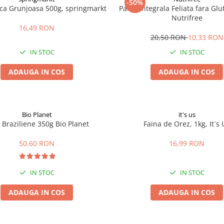
-50%
ica Grunjoasa 500g, springmarkt
Paine Integrala Feliata fara Gl
Nutrifree
16,49 RON
20,50 RON
10,33 RON
IN STOC
IN STOC
ADAUGA IN COS
ADAUGA IN COS
Bio Planet
it's us
 Braziliene 350g Bio Planet
Faina de Orez, 1kg, It`s 
50,60 RON
16,99 RON
IN STOC
IN STOC
ADAUGA IN COS
ADAUGA IN COS