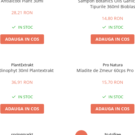
Antialcool Plant 30ml
Sampon Botanics Oils Garlic
Tipurile 360ml Biobla
28,21 RON
14,80 RON
IN STOC
IN STOC
ADAUGA IN COS
ADAUGA IN COS
PlantExtrakt
Pro Natura
dinophyt 30ml Plantextrakt
Mladite de Zmeur 60cps Pro
36,91 RON
15,70 RON
IN STOC
IN STOC
ADAUGA IN COS
ADAUGA IN COS
springmarkt
Nutrifree