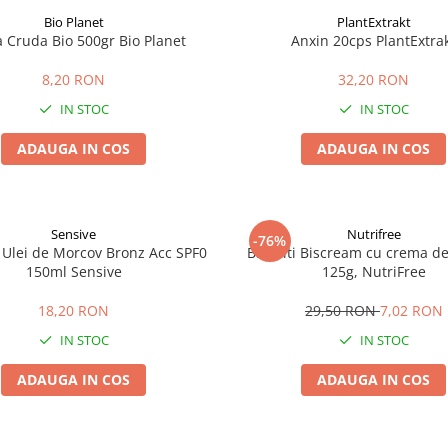
Bio Planet
PlantExtrakt
a Cruda Bio 500gr Bio Planet
Anxin 20cps PlantExtra
8,20 RON
32,20 RON
IN STOC
IN STOC
ADAUGA IN COS
ADAUGA IN COS
Sensive
Nutrifree
-76%
 Ulei de Morcov Bronz Acc SPF0
Biscuiti Biscream cu crema de 
150ml Sensive
125g, NutriFree
18,20 RON
29,50 RON
7,02 RON
IN STOC
IN STOC
ADAUGA IN COS
ADAUGA IN COS