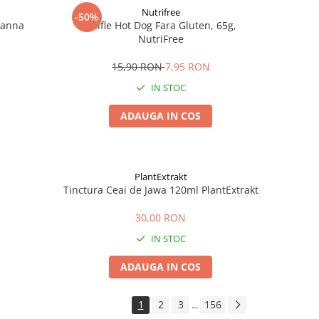
Nutrifree
-50%
Zanna
Chifle Hot Dog Fara Gluten, 65g,
NutriFree
15,90 RON
7,95 RON
IN STOC
ADAUGA IN COS
PlantExtrakt
Tinctura Ceai de Jawa 120ml PlantExtrakt
30,00 RON
IN STOC
ADAUGA IN COS
1
2
3
156
...