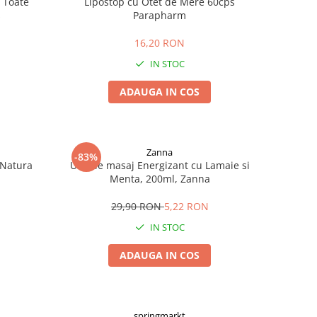
 Toate
Lipostop cu Otet de Mere 60cps
s
Parapharm
16,20 RON
IN STOC
ADAUGA IN COS
Zanna
-83%
 Natura
Ulei de masaj Energizant cu Lamaie si
Menta, 200ml, Zanna
29,90 RON
5,22 RON
IN STOC
ADAUGA IN COS
springmarkt