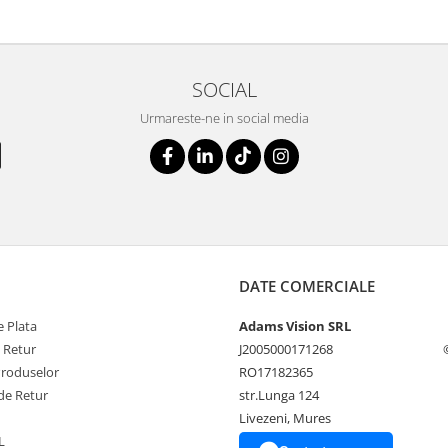
SOCIAL
Urmareste-ne in social media
DATE COMERCIALE
 Plata
Adams Vision SRL
e Retur
J2005000171268
Produselor
RO17182365
de Retur
str.Lunga 124
Livezeni, Mures
L