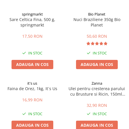
Digestie
Unturi alimentare
Imunitate
Sucuri
springmarkt
Bio Planet
Memorie
Produse instant
Sare Celtica Fina, 500 g,
Nuci Braziliene 350g Bio
springmarkt
Planet
Somn usor
Lapte
Produse sanatate sexuala
Paste
17,50 RON
50,60 RON
Snacksuri
Produse pentru Ea
Superalimente
Potenta barbati
IN STOC
IN STOC
Atelierul de cafea si ceaiuri
Produse pentru sportivi
ADAUGA IN COS
ADAUGA IN COS
Cafea
Proteine
Ceaiuri simple
Suplimente fitness
Ceaiuri medicinale compuse
Batoane proteice
it's us
Zanna
Ceaiuri Maté
Pentru antrenament
Faina de Orez, 1kg, It`s Us
Ulei pentru cresterea parului
cu Brusture si Ricin, 150ml,
Cafea verde
Mama si copilul
Zanna
16,99 RON
Ulei de Cocos
Produse pentru copii
32,90 RON
Ulei de cocos de uz alimentar
Sarcina si alaptare
IN STOC
IN STOC
Ulei de cocos de uz cosmetic
ADAUGA IN COS
ADAUGA IN COS
Alte produse din Cocos