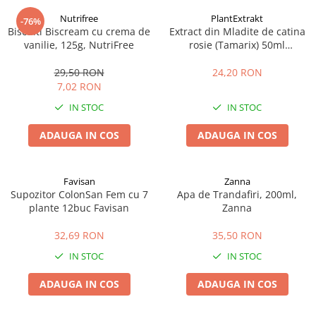
Nutrifree
PlantExtrakt
-76%
Biscuiti Biscream cu crema de
Extract din Mladite de catina
vanilie, 125g, NutriFree
rosie (Tamarix) 50ml
Plantextrakt
29,50 RON
24,20 RON
7,02 RON
IN STOC
IN STOC
ADAUGA IN COS
ADAUGA IN COS
Favisan
Zanna
Supozitor ColonSan Fem cu 7
Apa de Trandafiri, 200ml,
plante 12buc Favisan
Zanna
32,69 RON
35,50 RON
IN STOC
IN STOC
ADAUGA IN COS
ADAUGA IN COS